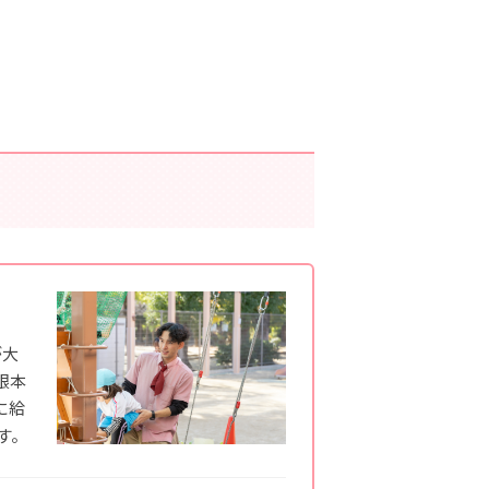
が大
根本
に給
す。