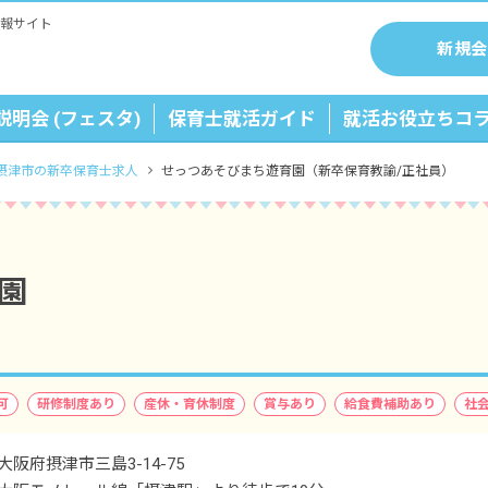
報サイト
新規会
説明会 (フェスタ)
保育士就活ガイド
就活お役立ちコ
摂津市の新卒保育士求人
せっつあそびまち遊育園（新卒保育教諭/正社員）
園
可
研修制度あり
産休・育休制度
賞与あり
給食費補助あり
社
大阪府摂津市三島3-14-75