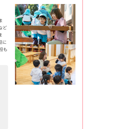
ま
など
ま
担に
担も