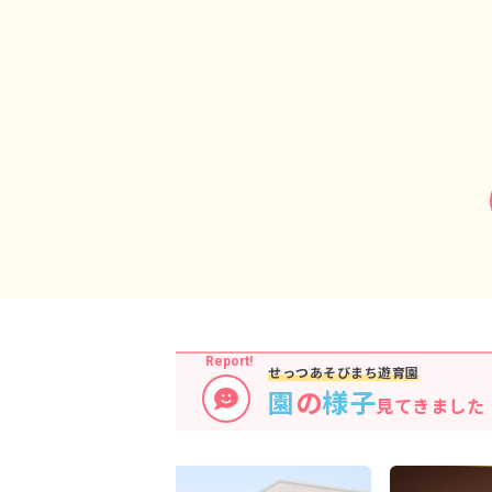
せっつあそびまち遊育園
園
の
様子
見てきました