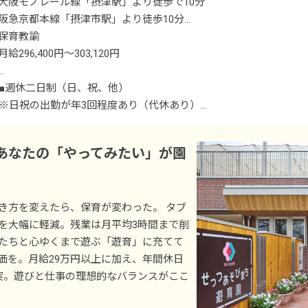
大阪モノレール線「摂津駅」より徒歩で10分
阪急京都本線「摂津市駅」より徒歩10分
保育教諭
■マイカー・バイク・自転車通勤可
月給296,400円～303,120円
＜短大・専門卒＞
■週休二日制（日、祝、他）
月給296,400円
※日祝の出勤が年3回程度あり（代休あり）
（内訳）
※月1~2回程度の土曜出勤あり
基本給 198,400円
※週1~2回休みあり
あなたの「やってみたい」が園
処遇改善手当 98,000円
■年末年始休暇（6日程度）
■有給休暇（取得率85％／半日単位での取得可／5日以上の連休：
＜四大卒＞
■産前産後・育児休暇（取得率100％・復帰率100％）
き方を変えたら、保育が変わった。 タブ
月給303,120円
■ミニリフレッシュ休暇（毎年5連休取得可）
を大幅に軽減。残業は月平均3時間まで削
（内訳）
■ありがとうリフレッシュ休暇（入社10年毎に14連休）
たちと心ゆくまで遊ぶ「遊育」に充てて
基本給 205,120円
■アニバーサリー休暇（新婚旅行9連休）
価を。月給29万円以上に加え、年間休日
処遇改善手当 98,000円
充実。遊びと仕事の理想的なバランスがここ
※年間休日110日（有休は別途付与）
＜別途支給手当＞