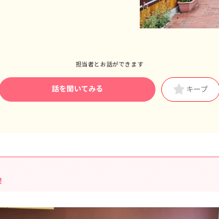
■通勤交通費 月額上限20,000円
■時間外手当
【補助金】
※下記のどちらかが受給可、諸条件あり
摂津市保育士新規採用補助金（5年総額・1,000,000円）
宿舎借り上げ制度（月額上限60,000円・2030年度末までの予定）
担当者とお話ができます
■昇給年1回（4月）昨年実績：3,000円～
話を聞いてみる
キープ
■賞与年3回（7月／12月／3月）昨年実績：計3カ月分
＜年収例＞
24歳／入社2年目／一般職／年収4,324,800円
27歳／入社5年目／主担任／年収4,666,800円
※試用期間3カ月／同条件
！