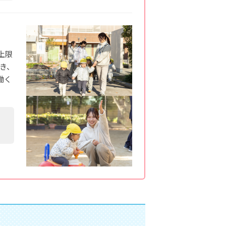
上限
でき、
働く