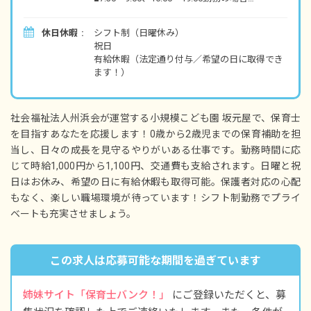
時給1,100円
休日休暇
シフト制（日曜休み）
・別途支給手当
祝日
交通費支給 200円／日
有給休暇（法定通り付与／希望の日に取得でき
ます！）
※試用期間：1カ月／同条件
※契約期間／年度契約 2025年3月末までの契
約となります（年次ごとの更新制度）
社会福祉法人州浜会が運営する小規模こども園 坂元屋で、保育士
を目指すあなたを応援します！0歳から2歳児までの保育補助を担
当し、日々の成長を見守るやりがいある仕事です。勤務時間に応
じて時給1,000円から1,100円、交通費も支給されます。日曜と祝
日はお休み、希望の日に有給休暇も取得可能。保護者対応の心配
もなく、楽しい職場環境が待っています！シフト制勤務でプライ
ベートも充実させましょう。
この求人は応募可能な期間を過ぎています
姉妹サイト「保育士バンク！」
にご登録いただくと、募