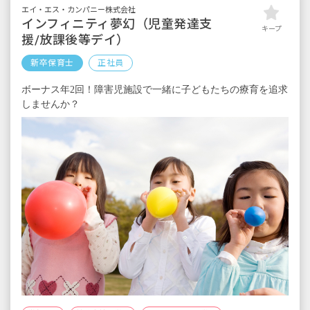
※契約期間／年度契約（入職日から2025年3月
エイ・エス・カンパニー株式会社
末まで）契約更新あり
インフィニティ夢幻（児童発達支
キープ
援/放課後等デイ）
新卒保育士
正社員
ボーナス年2回！障害児施設で一緒に子どもたちの療育を追求
しませんか？