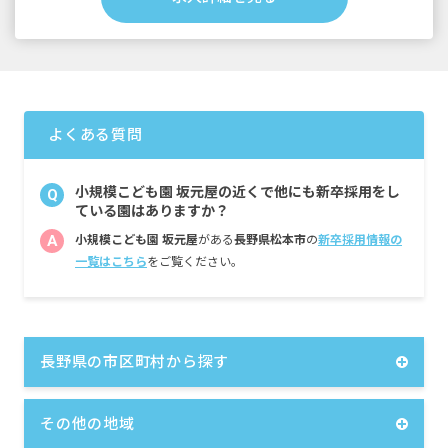
寒冷地手当 6,000円
・定期的に支給される手当
通勤手当 月上限51,600円
昇給あり 昨年実績：4,300円
よくある質問
賞与あり 昨年実績：計3.60カ月分～4.00カ月
分
小規模こども園 坂元屋の近くで他にも新卒採用をし
Q
※試用期間あり（同条件）
ている園はありますか？
A
小規模こども園 坂元屋
がある
長野県松本市
の
新卒採用情報の
一覧はこちら
をご覧ください。
長野県の市区町村から探す
その他の地域