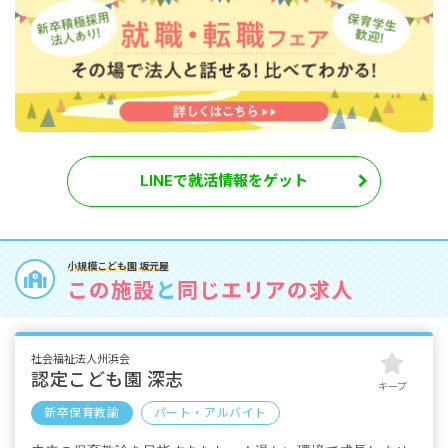
LINEで就活情報をゲット
小規模こども園 坂元屋
この施設
と
同じエリアの求人
社会福祉法人州浜会
認定こども園 深志
キープ
新卒保育教諭
パート・アルバイト