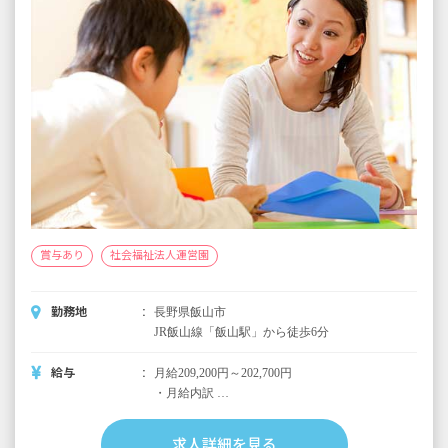
賞与あり
社会福祉法人運営園
勤務地
長野県飯山市
JR飯山線「飯山駅」から徒歩6分
給与
月給209,200円～202,700円
・月給内訳
基本給 195,200円～188,700円
特殊業務手当 8,000円
求人詳細を見る