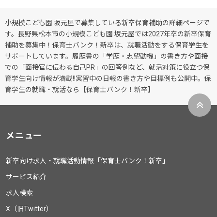
小規模こども園 坂元屋で募集している新卒保育補助の詳細ページで
す。長野県松本市の小規模こども園 坂元屋では2027年卒の新卒保育
補助を募集中！保育士バンク！新卒は、就職活動をする保育学生を
サポートしています。履歴書の「学歴・志望動機」の書き方や面接
での「面接官に伝わる自己PR」の回答例など、就活対策に役立つ保
育学生向け情報が満載!!実習中の日報の書き方や目標例も公開中。保
育学生の就職・就活なら【保育士バンク！新卒】
メニュー
新卒向け求人・就職活動情報「保育士バンク！新卒」
サービス紹介
求人検索
X（旧Twitter）