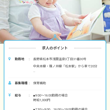
求人のポイント
勤務地
長野県松本市浅間温泉3丁目31番30号
中央本線・篠ノ井線「松本駅」から車で20分
■マイカー・バイク・自転車通勤OK（無料駐車
場・駐輪場完備）
募集職種
保育補助
◇駅前には飲食店やコンビニが多数あり、ショ
ッピングモールもあるので買い物をするのに便
利です。
給与
■9:00～16:00勤務の場合
時給1,000円
■7:30～9:00、16:00～19:00勤務の場合