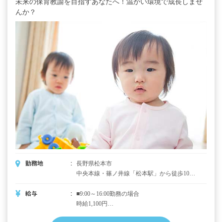
未来の保育教諭を目指すあなたへ！温かい環境で成長しませ
んか？
勤務地
長野県松本市
中央本線・篠ノ井線「松本駅」から徒歩10分
■マイカー・バイク・自転車通勤OK（無料駐
車場・駐輪場完備） ◇駅前には飲食店やコン
給与
■9:00～16:00勤務の場合
ビニが多数あり、ショッピングモールもある
時給1,100円
ので買い物をするのに便利です。