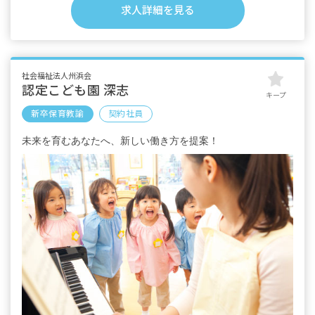
■7:30～9:00、16:00〜19:00勤務の場合
求人詳細を見る
時給1,200円
・別途支給手当
交通費支給 200円／日
社会福祉法人州浜会
※試用期間：1カ月／同条件
認定こども園 深志
キープ
※契約期間／年度契約 2025年3月末までの契
新卒保育教諭
契約社員
約となります（年次ごとの更新制度）
未来を育むあなたへ、新しい働き方を提案！