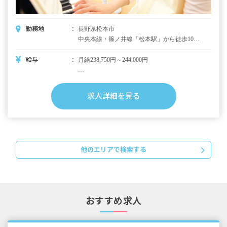
勤務地
長野県松本市
中央本線・篠ノ井線「松本駅」から徒歩10分
■マイカー・バイク・自転車通勤OK（無料駐
車場・駐輪場完備） ◇駅前には飲食店やコン
給与
月給238,750円～244,000円
ビニが多数あり、ショッピングモールもある
ので買い物をするのに便利です。
・月給内訳
基本給 230,000円〜235,000円
求人詳細を見る
資格手当 8,750円～9,000円
・別途支給手当
交通費全額支給
住宅手当 月上限14,000円
他のエリアで検索する
家族手当（子ども1人につき5,000円）
時間外手当
＜モデル年収例＞
年収2,865,000円～2,928,000円（月給×12カ月で
おすすめ求人
算出）
※試用期間：1カ月／同条件