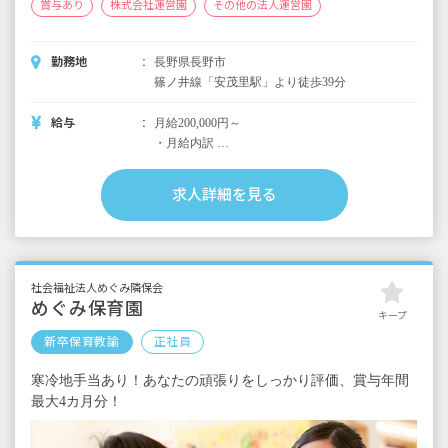
賞与あり
株式会社運営園
その他の法人運営園
勤務地
長野県長野市
篠ノ井線「安茂里駅」より徒歩39分
給与
月給200,000円～
・月給内訳
基本給 法人規定による
求人詳細を見る
・定期的に支給される手当
通勤手当 月上限20,000円
昇給あり 昨年実績：10,000円
社会福祉法人めぐみ隣保会
賞与あり 年2回 昨年実績：計2カ月分
めぐみ保育園
キープ
新卒保育教諭
正社員
※試用期間あり
寒冷地手当あり！あなたの頑張りをしっかり評価、賞与年間
最大4カ月分！