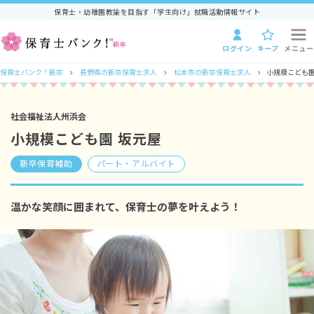
保育士・幼稚園教諭を目指す「学生向け」就職活動情報サイト
ログイン
キープ
メニュー
保育士バンク！新卒
長野県の新卒保育士求人
松本市の新卒保育士求人
小規模こども園
社会福祉法人州浜会
小規模こども園 坂元屋
新卒保育補助
パート・アルバイト
温かな笑顔に囲まれて、保育士の夢を叶えよう！