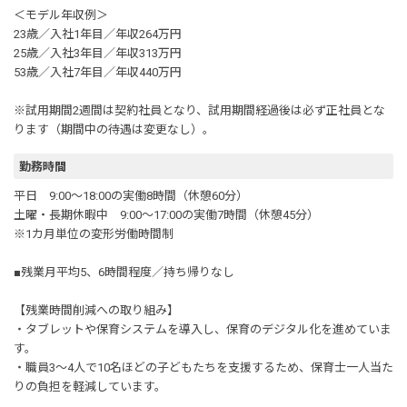
＜モデル年収例＞
23歳／入社1年目／年収264万円
25歳／入社3年目／年収313万円
53歳／入社7年目／年収440万円
※試用期間2週間は契約社員となり、試用期間経過後は必ず正社員とな
ります（期間中の待遇は変更なし）。
勤務時間
平日 9:00～18:00の実働8時間（休憩60分）
土曜・長期休暇中 9:00～17:00の実働7時間（休憩45分）
※1カ月単位の変形労働時間制
■残業月平均5、6時間程度／持ち帰りなし
【残業時間削減への取り組み】
・タブレットや保育システムを導入し、保育のデジタル化を進めていま
す。
・職員3～4人で10名ほどの子どもたちを支援するため、保育士一人当た
りの負担を軽減しています。