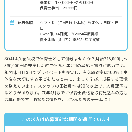
基本給 177,000円～279,000円
保育士手当 20,000円
固定残業代 12～21時間分として18,000円～
51,000円（超過分別途支給）
休日休暇
シフト制（月8日以上休み）※定休：日曜・祝
※実際の平均残業時間は月5、6時間程度
日
GW休暇（4日間）※2024年度実績
夏季休暇（5日間）※2024年度実績
・別途支給手当
年末年始休暇（6日間）※2024年度実績
交通費 月上限10,000円（車通勤者は月上限
有給休暇（取得率100％／半日単位での取得
12,000円）
可）
育児手当
SOALA久留米校で保育士として働きませんか？月給215,000円～
慶弔休暇
資産形成一時金
330,000円の充実した給与体系と年2回の昇給・賞与が魅力です。
産前産後・育児休暇（取得率100％・復帰実績
※5年以上の保育士経験者については別途手当
年間休日113日でプライベートも充実し、有休取得率は100％！主
あり）※男性職員の取得実績あり
あり
体性を大切にする子どもたちと共に、楽しく学び、成長する環境
※年間休日113日（有休は別途付与）
を整えています。スタッフの正社員率は90％以上で、人員配置も
昇給年2回（1月／7月）昨年実績：122％／年
※お子さまの体調不良や行事による遅刻・早
※各個人ごとに半年後の目標を設定し、自己評
ゆとりがあります。来年4月までに保育士資格を取得見込みの方も
退・欠勤の相談可
価と責任者評価をもとに昇給
応募可能です。あなたの情熱を、ぜひ私たちのチームに！
賞与年2回（6月／12月）昨年実績：計2カ月分
＜モデル年収例＞
この求人は応募可能な期間を過ぎています
23歳／入社1年目／年収264万円
25歳／入社3年目／年収313万円
53歳／入社7年目／年収440万円