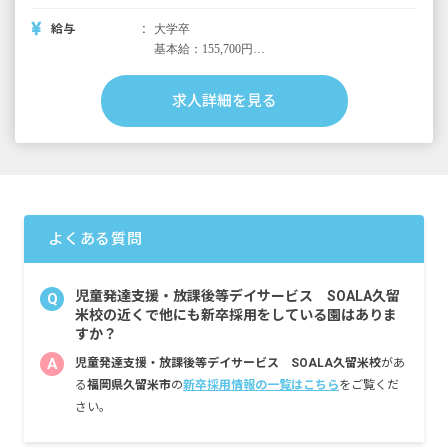
給与
大学卒
基本給：155,700円
固定支給手当：6,228円
合計：161,928円
求人詳細を見る
短大・専門学校卒
基本給：144,500円
固定支給手当：5,780円
合計：150,280円
居住手当：対象者に支給(限度27,000円)
よくある質問
通勤手当：月額30,000円まで
時間外勤務手当：月平均10時間程度
児童発達支援・放課後等デイサービス SOALA久留
Q
賞与：採用初年度年2回2.57月、二年目以降年
米校の近くで他にも新卒採用をしている園はありま
2回3.95月
すか？
A
児童発達支援・放課後等デイサービス SOALA久留米校
があ
昇給：年1回約3％
る
福岡県久留米市
の
新卒採用情報の一覧はこちら
をご覧くだ
さい。
退職金：勤続1年以降支給