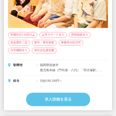
年間休日120日以上
上京サポートあり
研修制度あり
完全週休二日
産休・育休制度
事業所内託児所
住宅補助あり
株式会社運営園
勤務地
福岡県筑後市
鹿児島本線（門司港－八代）「羽犬塚駅」よ
り徒歩20分
給与
月給196,100円～
＜別途支給手当＞
■交通費支給 月上限50,000円
求人詳細を見る
■早朝手当 （開園～8時）
■夜間手当 （18時～閉園）
■時間外手当