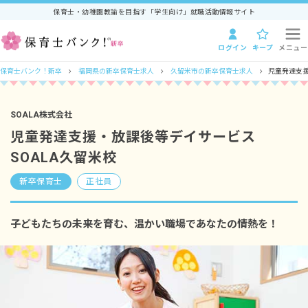
保育士・幼稚園教諭を目指す「学生向け」就職活動情報サイト
ログイン
キープ
メニュー
保育士バンク！新卒
福岡県の新卒保育士求人
久留米市の新卒保育士求人
児童発達支援
SOALA株式会社
児童発達支援・放課後等デイサービス
SOALA久留米校
新卒保育士
正社員
子どもたちの未来を育む、温かい職場であなたの情熱を！