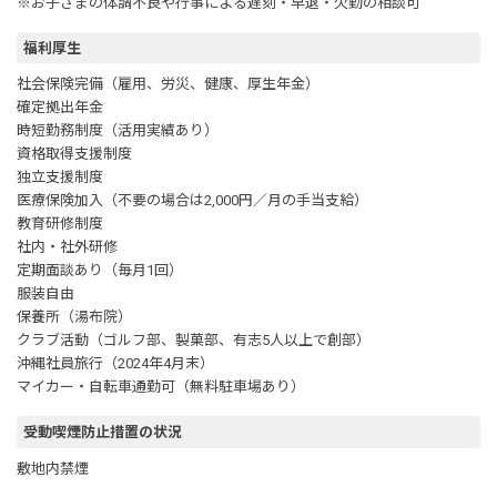
※お子さまの体調不良や行事による遅刻・早退・欠勤の相談可
福利厚生
社会保険完備（雇用、労災、健康、厚生年金）
確定拠出年金
時短勤務制度（活用実績あり）
資格取得支援制度
独立支援制度
医療保険加入（不要の場合は2,000円／月の手当支給）
教育研修制度
社内・社外研修
定期面談あり（毎月1回）
服装自由
保養所（湯布院）
クラブ活動（ゴルフ部、製菓部、有志5人以上で創部）
沖縄社員旅行（2024年4月末）
マイカー・自転車通勤可（無料駐車場あり）
受動喫煙防止措置の状況
敷地内禁煙