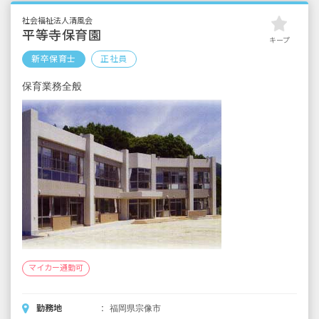
■昇給（年1回）
社会福祉法人清風会
■賞与年3回（6月／12月／3月）2024年実績：
平等寺保育園
キープ
全国平均 1,095,625円
新卒保育士
正社員
※3月分は、処遇改善加算一時金支給です
※経験・能力・会社業績によります
保育業務全般
※評価期間中に基準に満たす勤務実績がない
等の事情がある場合は支給額が0円になります
※試用期間3カ月／同条件
マイカー通勤可
勤務地
福岡県宗像市