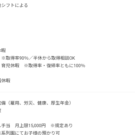
他シフトによる
休暇
※取得率90％／半休から取得相談OK
育児休暇 ※取得率・復帰率ともに100％
護休暇
完備（雇用、労災、健康、厚生年金）
度
手当 月上限15,000円 ※規定あり
は系列園にてお子様の預かり可