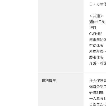
日・その
＜共通＞
週休2日制
祝日
GW休暇
年末年始
有給休暇 
産前産後・
慶弔休暇
介護・看
福利厚生
社会保険
退職金制
研修制度
一人暮らし
自園また