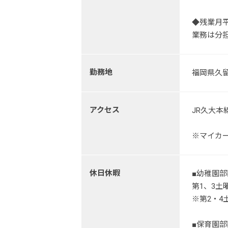
◆残業月平
業務は分
勤務地
福岡県久留
アクセス
JR久大本
※マイカ
休日休暇
■幼稚園部
第1、3土
※第2・
■保育園部