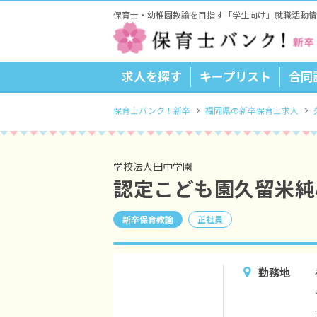
保育士・幼稚園教諭を目指す「学生向け」就職活動情
求人を探す
キープリスト
合同
保育士バンク！新卒
福岡県の新卒保育士求人
学校法人田中学園
認定こども園久留米純
新卒保育教諭
正社員
勤務地