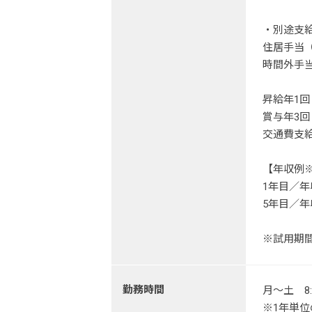
・別途支
住居手当
時間外手
昇給年1回
賞与年3回
交通費支給 
【年収例
1年目／年
5年目／年
※試用期
勤務時間
月～土 8:
※1年単位