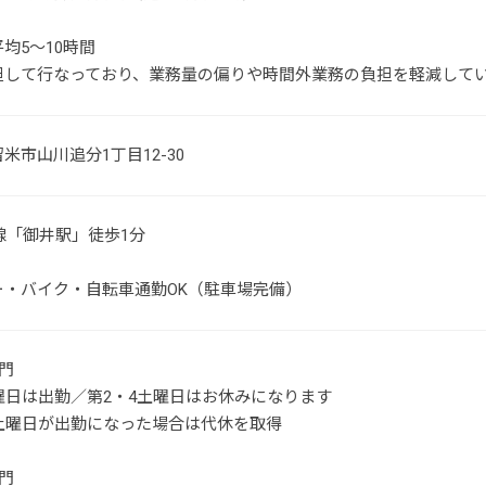
均5～10時間
担して行なっており、業務量の偏りや時間外業務の負担を軽減して
米市山川追分1丁目12-30
線「御井駅」徒歩1分
ー・バイク・自転車通勤OK（駐車場完備）
門
曜日は出勤／第2・4土曜日はお休みになります
4土曜日が出勤になった場合は代休を取得
門