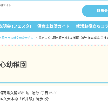
報サイト
新規会
説明会 (フェスタ)
保育士就活ガイド
就活お役立ちコ
久留米市の新卒保育士求人
認定こども園久留米純心幼稚園（新卒保育教諭/正社
心幼稚園
福岡県久留米市山川追分1丁目12-30
JR久大本線「御井駅」徒歩1分