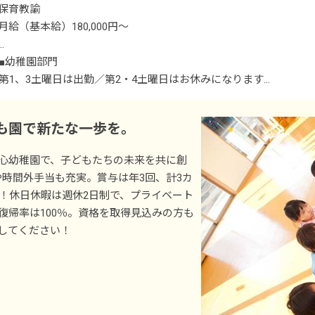
※マイカー・バイク・自転車通勤OK（駐車場完備）
保育教諭
月給（基本給）180,000円～
・別途支給手当
■幼稚園部門
住居手当（規定あり※要相談）
第1、3土曜日は出勤／第2・4土曜日はお休みになります
時間外手当
※第2・4土曜日が出勤になった場合は代休を取得
も園で新たな一歩を。
昇給年1回 月1,000円～ ※昨年度実績
■保育園部門
賞与年3回 計3カ月分（1年目511,500円）※昨年度実績
日・その他シフトによる
心幼稚園で、子どもたちの未来を共に創
交通費支給 4,100円～10,000円
当や時間外手当も充実。賞与は年3回、計3カ
＜共通＞
上！休日休暇は週休2日制で、プライベート
【年収例※昨年度実績】
週休2日制
復帰率は100％。資格を取得見込みの方も
1年目／年収307万円～
祝日
してください！
5年目／年収361万円～
GW休暇
年末年始休暇
※試用期間3カ月（条件変更なし）
有給休暇 ※取得率90％／半休から取得相談OK
産前産後・育児休暇 ※取得率・復帰率ともに100％
慶弔休暇