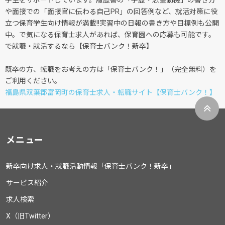
学生をサポートしています。履歴書の「学歴・志望動機」の書き方
や面接での「面接官に伝わる自己PR」の回答例など、就活対策に役
立つ保育学生向け情報が満載!!実習中の日報の書き方や目標例も公開
中。で気になる保育士求人があれば、保育園への応募も可能です。
で就職・就活するなら【保育士バンク！新卒】
既卒の方、転職をお考えの方は「保育士バンク！」（完全無料）を
ご利用ください。
福島県双葉郡富岡町の保育士求人・転職サイト【保育士バンク！】
メニュー
新卒向け求人・就職活動情報「保育士バンク！新卒」
サービス紹介
求人検索
X（旧Twitter）