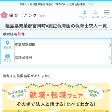
保育士・幼稚園教諭を目指す「学生向け」就職活動情報サイト
ログイン
キープ
メニュー
福島県双葉郡富岡町×認証保育園の保育士求人一覧
0
検索結果
件
双葉郡富岡町
勤務地
認証保育園
働き方
該当する検索結果がありません