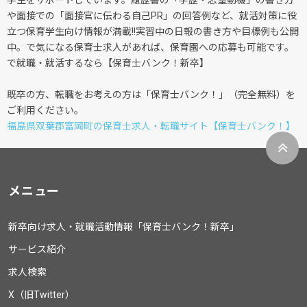
学生をサポートしています。履歴書の「学歴・志望動機」の書き方
や面接での「面接官に伝わる自己PR」の回答例など、就活対策に役
立つ保育学生向け情報が満載!!実習中の日報の書き方や目標例も公開
中。で気になる保育士求人があれば、保育園への応募も可能です。
で就職・就活するなら【保育士バンク！新卒】
既卒の方、転職をお考えの方は「保育士バンク！」（完全無料）を
ご利用ください。
福島県双葉郡富岡町の保育士求人・転職サイト【保育士バンク！】
メニュー
新卒向け求人・就職活動情報「保育士バンク！新卒」
サービス紹介
求人検索
X（旧Twitter）