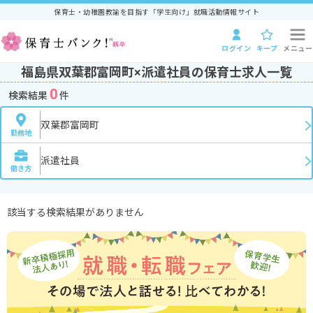
保育士・幼稚園教諭を目指す「学生向け」就職活動情報サイト
ログイン
キープ
メニュー
福島県双葉郡富岡町×派遣社員の保育士求人一覧
0
検索結果
件
双葉郡富岡町
勤務地
派遣社員
働き方
該当する検索結果がありません