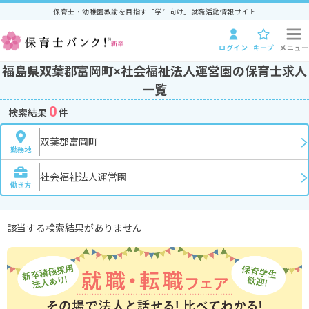
保育士・幼稚園教諭を目指す「学生向け」就職活動情報サイト
ログイン
キープ
メニュー
福島県双葉郡富岡町×社会福祉法人運営園の保育士求人
一覧
0
検索結果
件
双葉郡富岡町
勤務地
社会福祉法人運営園
働き方
該当する検索結果がありません