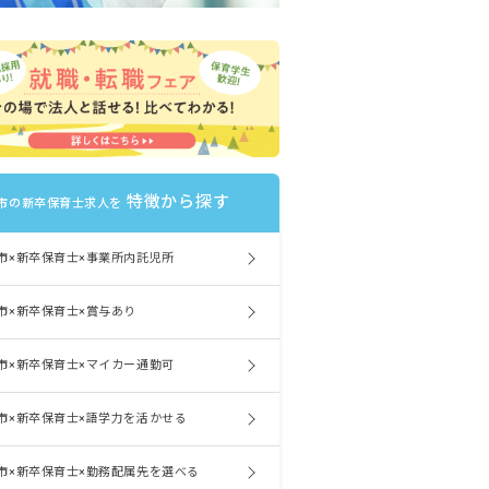
特徴から探す
市の新卒保育士求人を
市×新卒保育士×事業所内託児所
市×新卒保育士×賞与あり
市×新卒保育士×マイカー通勤可
市×新卒保育士×語学力を活かせる
市×新卒保育士×勤務配属先を選べる