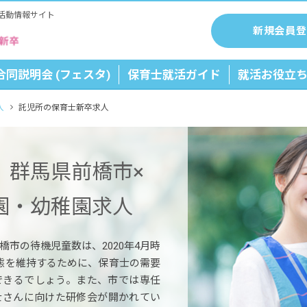
活動情報サイト
新規会員登
合同説明会 (フェスタ)
保育士就活ガイド
就活お役立
人
託児所の保育士新卒求人
】群馬県前橋市×
園・幼稚園求人
市の待機児童数は、2020年4月時
態を維持するために、保育士の需要
できるでしょう。また、市では専任
士さんに向けた研修会が開かれてい