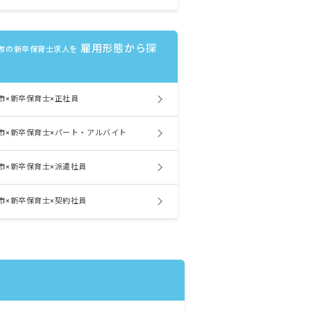
雇用形態から探
市の新卒保育士求人を
市×新卒保育士×正社員
市×新卒保育士×パート・アルバイト
市×新卒保育士×派遣社員
市×新卒保育士×契約社員