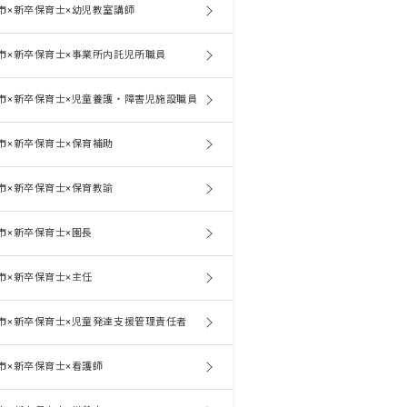
市×新卒保育士×幼児教室講師
市×新卒保育士×事業所内託児所職員
市×新卒保育士×児童養護・障害児施設職員
市×新卒保育士×保育補助
市×新卒保育士×保育教諭
市×新卒保育士×園長
市×新卒保育士×主任
市×新卒保育士×児童発達支援管理責任者
市×新卒保育士×看護師