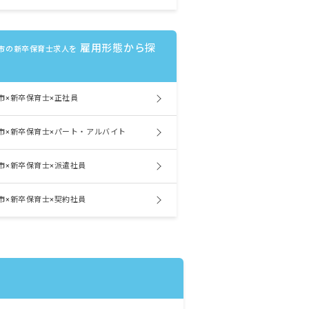
雇用形態から探
市の新卒保育士求人を
市×新卒保育士×正社員
市×新卒保育士×パート・アルバイト
市×新卒保育士×派遣社員
市×新卒保育士×契約社員