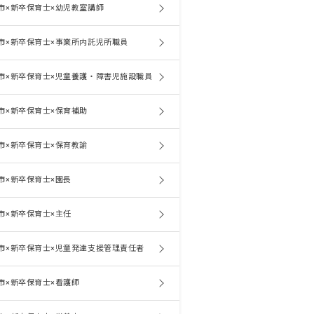
市×新卒保育士×幼児教室講師
市×新卒保育士×事業所内託児所職員
市×新卒保育士×児童養護・障害児施設職員
市×新卒保育士×保育補助
市×新卒保育士×保育教諭
市×新卒保育士×園長
市×新卒保育士×主任
市×新卒保育士×児童発達支援管理責任者
市×新卒保育士×看護師