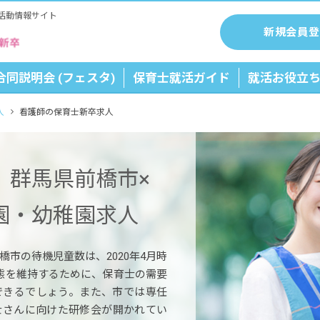
活動情報サイト
新規会員登
合同説明会 (フェスタ)
保育士就活ガイド
就活お役立
人
看護師の保育士新卒求人
】群馬県前橋市×
園・幼稚園求人
市の待機児童数は、2020年4月時
態を維持するために、保育士の需要
できるでしょう。また、市では専任
士さんに向けた研修会が開かれてい