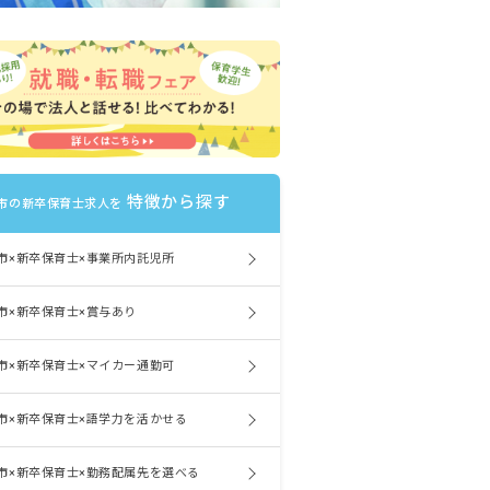
特徴から探す
市の新卒保育士求人を
市×新卒保育士×事業所内託児所
市×新卒保育士×賞与あり
市×新卒保育士×マイカー通勤可
市×新卒保育士×語学力を活かせる
市×新卒保育士×勤務配属先を選べる