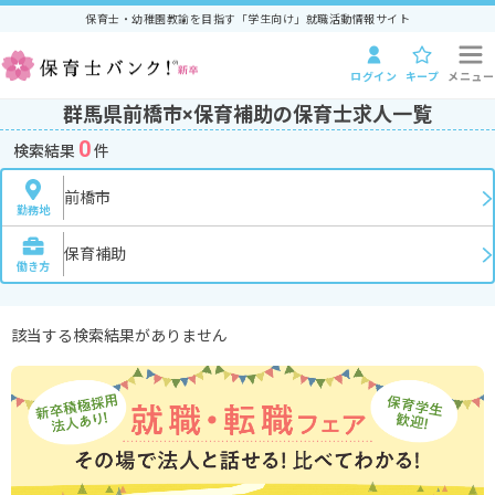
保育士・幼稚園教諭を目指す「学生向け」就職活動情報サイト
ログイン
キープ
メニュー
群馬県前橋市×保育補助の保育士求人一覧
0
検索結果
件
前橋市
勤務地
保育補助
働き方
該当する検索結果がありません