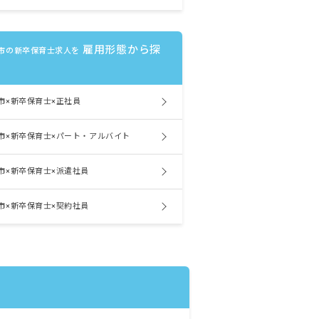
雇用形態から探
市の新卒保育士求人を
市×新卒保育士×正社員
市×新卒保育士×パート・アルバイト
市×新卒保育士×派遣社員
市×新卒保育士×契約社員