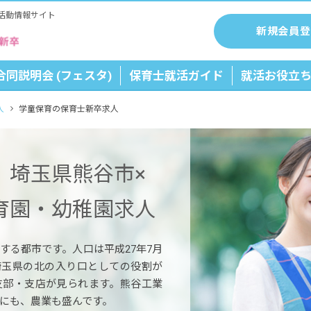
活動情報サイト
新規会員登
合同説明会 (フェスタ)
保育士就活ガイド
就活お役立
人
学童保育の保育士新卒求人
】埼玉県熊谷市×
育園・幼稚園求人
する都市です。人口は平成27年7月
す。埼玉県の北の入り口としての役割が
支部・支店が見られます。熊谷工業
にも、農業も盛んです。