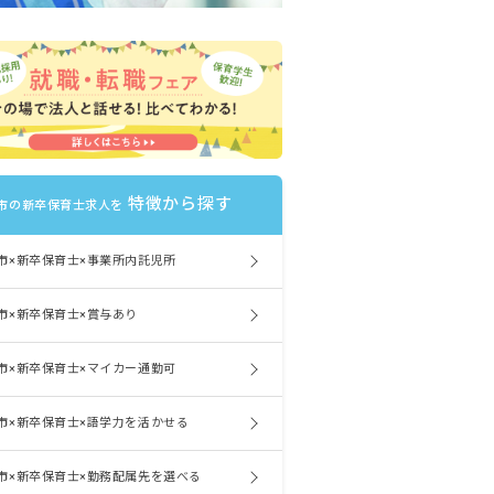
特徴から探す
市の新卒保育士求人を
市×新卒保育士×事業所内託児所
市×新卒保育士×賞与あり
市×新卒保育士×マイカー通勤可
市×新卒保育士×語学力を活かせる
市×新卒保育士×勤務配属先を選べる