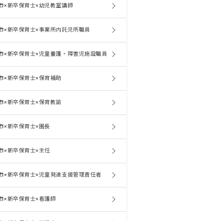
市×新卒保育士×幼児教室講師
市×新卒保育士×事業所内託児所職員
市×新卒保育士×児童養護・障害児施設職員
市×新卒保育士×保育補助
市×新卒保育士×保育教諭
市×新卒保育士×園長
市×新卒保育士×主任
市×新卒保育士×児童発達支援管理責任者
市×新卒保育士×看護師