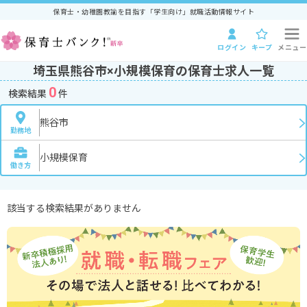
保育士・幼稚園教諭を目指す「学生向け」就職活動情報サイト
ログイン
キープ
メニュー
埼玉県熊谷市×小規模保育の保育士求人一覧
0
検索結果
件
熊谷市
勤務地
小規模保育
働き方
該当する検索結果がありません