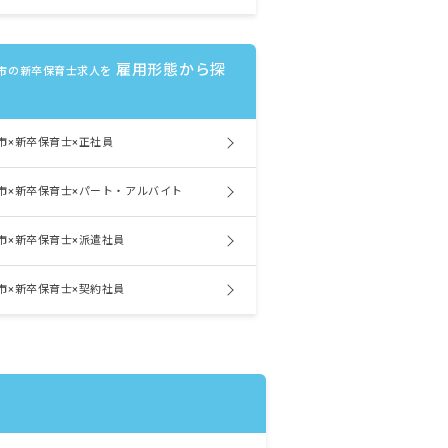
雇用形態から探
市の新卒保育士求人を
市×新卒保育士×正社員
市×新卒保育士×パート・アルバイト
市×新卒保育士×派遣社員
市×新卒保育士×契約社員