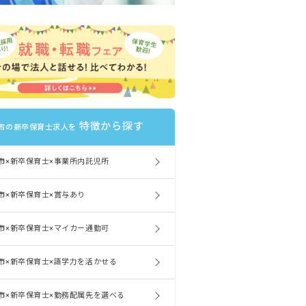
特徴から探す
市の新卒保育士求人を
市×新卒保育士×事業所内託児所
市×新卒保育士×賞与あり
市×新卒保育士×マイカー通勤可
市×新卒保育士×語学力を活かせる
市×新卒保育士×勤務配属先を選べる