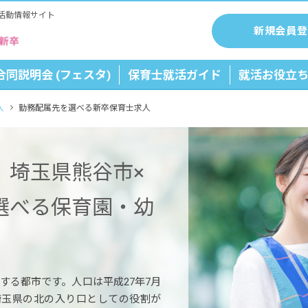
活動情報サイト
新規会員登
合同説明会 (フェスタ)
保育士就活ガイド
就活お役立
人
勤務配属先を選べる新卒保育士求人
】埼玉県熊谷市×
選べる保育園・幼
する都市です。人口は平成27年7月
す。埼玉県の北の入り口としての役割が