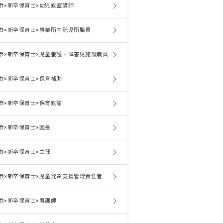
市×新卒保育士×幼児教室講師
市×新卒保育士×事業所内託児所職員
市×新卒保育士×児童養護・障害児施設職員
市×新卒保育士×保育補助
市×新卒保育士×保育教諭
市×新卒保育士×園長
市×新卒保育士×主任
市×新卒保育士×児童発達支援管理責任者
市×新卒保育士×看護師