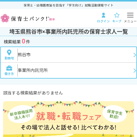
保育士・幼稚園教諭を目指す「学生向け」就職活動情報サイト
ログイン
キープ
メニュー
埼玉県熊谷市×事業所内託児所の保育士求人一覧
0
検索結果
件
熊谷市
勤務地
事業所内託児所
働き方
該当する検索結果がありません