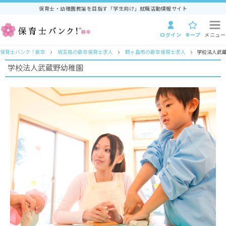
保育士・幼稚園教諭を目指す「学生向け」就職活動情報サイト
ログイン
キープ
メニュー
保育士バンク！新卒
埼玉県の新卒保育士求人
鶴ヶ島市の新卒保育士求人
学校法人武
学校法人武蔵野幼稚園