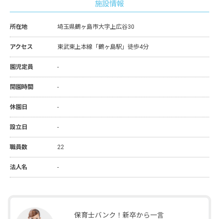
施設情報
所在地
埼玉県鶴ヶ島市大字上広谷30
アクセス
東武東上本線「鶴ヶ島駅」徒歩4分
園児定員
-
開園時間
-
休園日
-
設立日
-
職員数
22
法人名
-
保育士バンク！新卒から一言