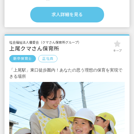
賞与年2回（7月・12月） 計3カ月分※採用2
年目以降支給予定
求人詳細を見る
昇給年1回
交通費全額支給
時間外手当
※試用期間6カ月（条件変更なし）
社会福祉法人優愛会（クマさん保育所グループ）
上尾クマさん保育所
キープ
新卒保育士
正社員
「上尾駅」東口徒歩圏内！あなたの思う理想の保育を実現で
きる場所