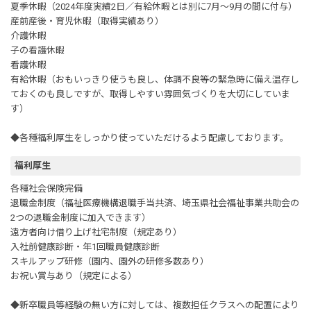
夏季休暇（2024年度実績2日／有給休暇とは別に7月～9月の間に付与）
産前産後・育児休暇（取得実績あり）
介護休暇
子の看護休暇
看護休暇
有給休暇（おもいっきり使うも良し、体調不良等の緊急時に備え温存し
ておくのも良しですが、取得しやすい雰囲気づくりを大切にしていま
す）
◆各種福利厚生をしっかり使っていただけるよう配慮しております。
福利厚生
各種社会保険完備
退職金制度（福祉医療機構退職手当共済、埼玉県社会福祉事業共助会の
2つの退職金制度に加入できます）
遠方者向け借り上げ社宅制度（規定あり）
入社前健康診断・年1回職員健康診断
スキルアップ研修（園内、園外の研修多数あり）
お祝い賞与あり（規定による）
◆新卒職員等経験の無い方に対しては、複数担任クラスへの配置により