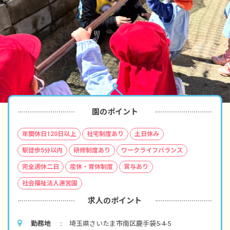
園のポイント
年間休日120日以上
社宅制度あり
土日休み
駅徒歩5分以内
研修制度あり
ワークライフバランス
完全週休二日
産休・育休制度
賞与あり
社会福祉法人運営園
求人のポイント
勤務地
埼玉県さいたま市南区鹿手袋5-4-5