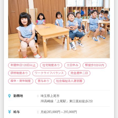
年間休日120日以上
社宅制度あり
土日休み
駅徒歩5分以内
研修制度あり
ワークライフバランス
完全週休二日
産休・育休制度
賞与あり
社会福祉法人運営園
勤務地
埼玉県上尾市
JR高崎線「上尾駅」東口直結徒歩2分
給与
月給285,000円～295,000円