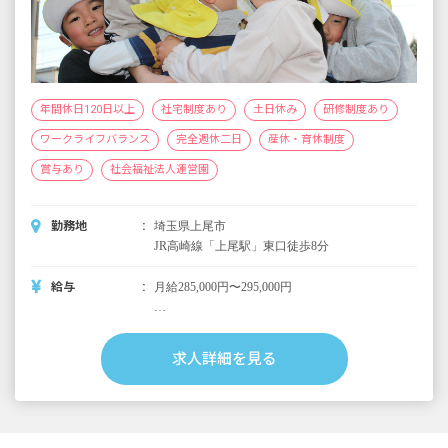
年間休日120日以上
社宅制度あり
土日休み
研修制度あり
ワークライフバランス
完全週休二日
産休・育休制度
賞与あり
社会福祉法人運営園
勤務地
埼玉県上尾市
JR高崎線「上尾駅」東口徒歩8分
給与
月給285,000円〜295,000円
賞与年2回（7月・12月） 計3カ月分※採用2
年目以降支給予定
求人詳細を見る
昇給年1回
交通費全額支給
時間外手当
※試用期間6カ月（条件変更なし）