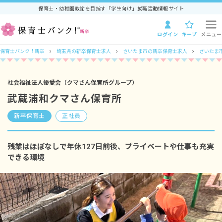
保育士・幼稚園教諭を目指す「学生向け」就職活動情報サイト
ログイン
キープ
メニュー
保育士バンク！新卒
埼玉県の新卒保育士求人
さいたま市の新卒保育士求人
さいたま
社会福祉法人優愛会（クマさん保育所グループ）
武蔵浦和クマさん保育所
新卒保育士
正社員
残業はほぼなしで年休127日前後、プライベートや仕事も充実
できる環境