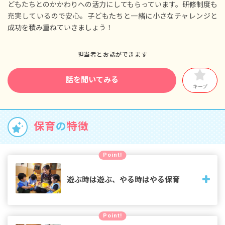
等の緊急時に備え温存しておくのも良しです
どもたちとのかかわりへの活力にしてもらっています。研修制度も
が、取得しやすい雰囲気づくりを大切にしてい
充実しているので安心。子どもたちと一緒に小さなチャレンジと
ます）
成功を積み重ねていきましょう！
◆各種福利厚生をしっかり使っていただけるよ
う配慮しております。
担当者とお話ができます
話を聞いてみる
キープ
保育
の
特徴
Point!
遊ぶ時は遊ぶ、やる時はやる保育
戸外遊びで発散する時間と教室内で学習や製作に取り組む時
Point!
間。お友達と協調する時間と、静かに集中する時間。適切な