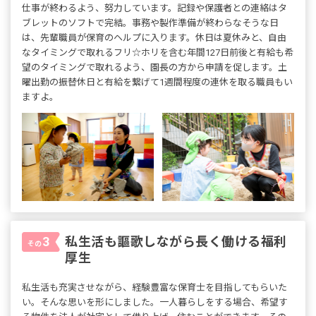
仕事が終わるよう、努力しています。記録や保護者との連絡はタ
ブレットのソフトで完結。事務や製作準備が終わらなそうな日
は、先輩職員が保育のヘルプに入ります。休日は夏休みと、自由
なタイミングで取れるフリ☆ホリを含む年間127日前後と有給も希
望のタイミングで取れるよう、園長の方から申請を促します。土
曜出勤の振替休日と有給を繋げて1週間程度の連休を取る職員もい
ますよ。
私生活も謳歌しながら長く働ける福利
3
その
厚生
私生活も充実させながら、経験豊富な保育士を目指してもらいた
い。そんな思いを形にしました。一人暮らしをする場合、希望す