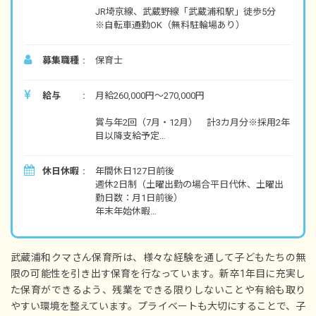
JR埼京線、武蔵野線「武蔵浦和駅」徒歩5分
※自転車通勤OK（無料駐輪場あり）
募集職種
保育士
給与
月給260,000円～270,000円
賞与年2回（7月・12月） 計3カ月分※採用2年
目以降支給予定
昇給年1回
交通費全額支給
休日休暇
年間休日127日前後
時間外手当
週休2日制（土曜出勤の場合平日代休、土曜出
勤日数：月1日前後）
※試用期間6カ月（条件変更なし）
年末年始休暇
夏季休暇（2024年度実績2日／有給休暇とは別
に7月～9月の間に付与）
産前産後・育児休暇（取得実績あり）
武蔵浦和クマさん保育所は、様々な経験を通して子どもたちの無
介護休暇
限の可能性を引き出す保育を行なっています。新卒1年目に充実し
子の看護休暇
た保育ができるよう、残業をできる限りしないことや有給も取り
看護休暇
有給休暇（おもいっきり使うも良し、体調不良
やすい環境を整えています。プライベートも大切にすることで、子