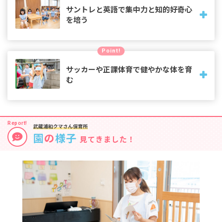
声かけでメリハリある1日を過ごせるよう目指します。
サントレと英語で集中力と知的好奇心
を培う
3歳からは毎朝20〜30分間、瞑想や日本文学に親しむサント
Point!
レを行ないます。また歌ったり踊ったりしながら英語に触れ
る時間は、異文化に触れる刺激に溢れています。
サッカーや正課体育で健やかな体を育
む
3歳からは簡単なルールや体の使い方を身に付けられる運動の
時間を。サッカーや講師を招いてのマット運動や鉄棒といっ
武蔵浦和クマさん保育所
た体操教室も、子ども達は遊び感覚で楽しんでいます。
園
の
様子
見てきました！