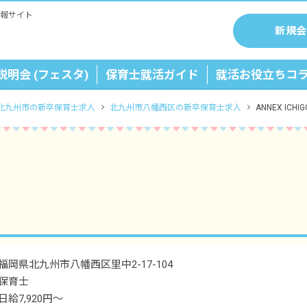
報サイト
新規会
説明会 (フェスタ)
保育士就活ガイド
就活お役立ちコ
北九州市の新卒保育士求人
北九州市八幡西区の新卒保育士求人
ANNEX IC
福岡県北九州市八幡西区里中2-17-104
保育士
日給7,920円～