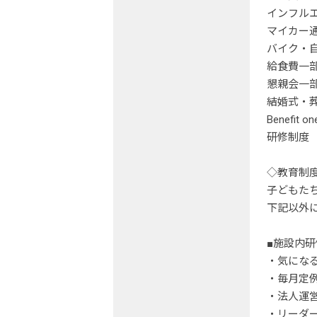
インフル
マイカー通
バイク・
給食費一
懇親会一
結婚式・
Benefi
研修制度
◇教育制
子どもた
下記以外
■施設内研
・気にな
・毎月定
・法人運
・リーダ