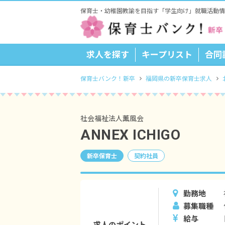
保育士・幼稚園教諭を目指す「学生向け」就職活動情
求人を探す
キープリスト
合同
保育士バンク！新卒
福岡県の新卒保育士求人
社会福祉法人薫風会
ANNEX ICHIGO
新卒保育士
契約社員
勤務地
募集職種
給与