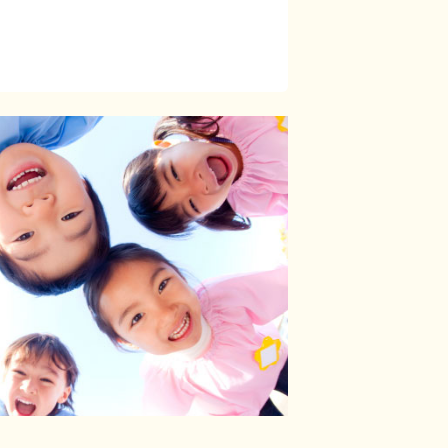
月
います！子育て中の職員も多数活躍中！産
務ができます。