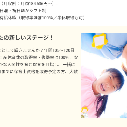
（月収例：月額184,536円～）
※有期契約の雇用となり、1年ごとに契約更新（査定有り）
日曜・祝日ほかシフト制
有給休暇（取得率ほぼ100％／半休取得も可）
■別途支給手当
年末年始休暇（12/29～1/3）
リーダー手当 上限13,000円／月
指定休日
たの新しいステージ！
処遇改善手当 上限40,000円／月
夏季休暇
処遇改善特例手当 15,000円程度／月
冬季休暇
育士として輝きませんか？年間105～120日
若年層（2～3年目）保育士処遇改善手当 5,000円～10,000円程度／
産休育休制度（取得率・復帰率100%）
！産休育休の取得率・復帰率は100％。安
処遇改善一時金 年1回：最低350,000円（前年度実績）
介護休暇
かな人間性を育む保育を目指し、一緒に
通勤手当 上限25,000円／月（実費支給）
月までに保育士資格を取得予定の方、大歓
時間外手当
◇お休みが取りやすい環境づくりを行なっています！
年間の公休＋有休で、計105～120日前後の休日休暇を取得して
昇給あり（入職3年目に昇給、その後は1年おき）
休や育休から復帰した際はローテーションではなく、固定時間で勤
賞与年2回 計4.5カ月分（前年度実績）
【賞与目安】
1年目 夏156,046円／冬455,400円程度
2年目 夏435,600円／冬455,400円程度