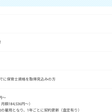
育
までに保育士資格を取得見込みの方
0円～
額184,536円～）
約の雇用となり、1年ごとに契約更新（査定有り）