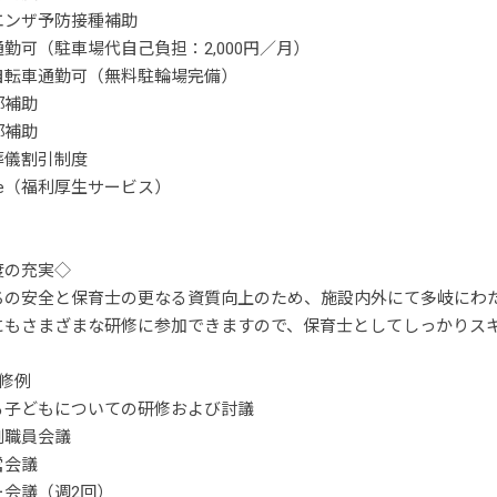
エンザ予防接種補助
勤可（駐車場代自己負担：2,000円／月）
自転車通勤可（無料駐輪場完備）
部補助
部補助
葬儀割引制度
t one（福利厚生サービス）
度の充実◇
ちの安全と保育士の更なる資質向上のため、施設内外にて多岐にわ
にもさまざまな研修に参加できますので、保育士としてしっかりス
修例
る子どもについての研修および討議
例職員会議
営会議
ー会議（週2回）