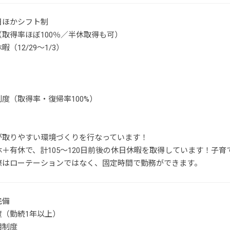
日ほかシフト制
取得率ほぼ100％／半休取得も可）
（12/29～1/3）
度（取得率・復帰率100%）
が取りやすい環境づくりを行なっています！
休＋有休で、計105～120日前後の休日休暇を取得しています！子
際はローテーションではなく、固定時間で勤務ができます。
完備
度（勤続1年以上）
用制度