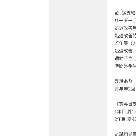
■別途支給
リーダー手当
処遇改善手当
処遇改善特
若年層（2
処遇改善一
通勤手当 
時間外手
昇給あり
賞与年2回
【賞与目
1年目 夏15
2年目 夏43
※試用期