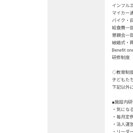
インフル
マイカー通
バイク・
給食費一
懇親会一
結婚式・
Benefi
研修制度
◇教育制
子どもた
下記以外
■施設内研
・気にな
・毎月定
・法人運
・リーダ