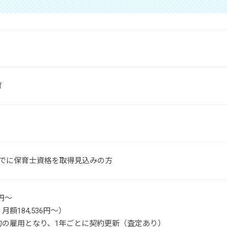
育
までに保育士資格を取得見込みの方
0円～
額184,536円～）
約の雇用となり、1年ごとに契約更新（査定あり）