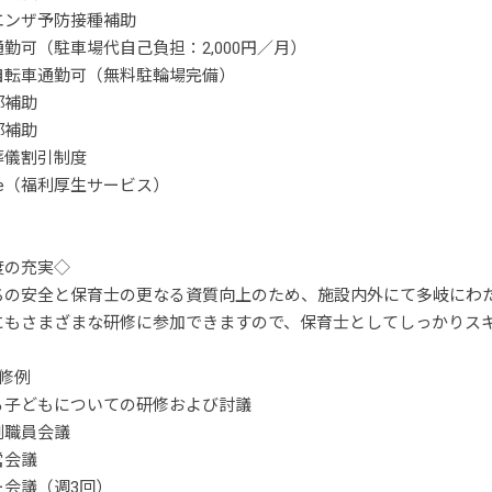
エンザ予防接種補助
勤可（駐車場代自己負担：2,000円／月）
自転車通勤可（無料駐輪場完備）
部補助
部補助
葬儀割引制度
t one（福利厚生サービス）
度の充実◇
ちの安全と保育士の更なる資質向上のため、施設内外にて多岐にわ
にもさまざまな研修に参加できますので、保育士としてしっかりス
修例
る子どもについての研修および討議
例職員会議
営会議
ー会議（週3回）