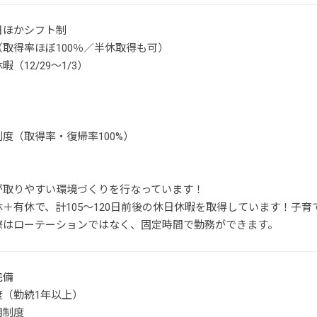
日ほかシフト制
取得率ほぼ100％／半休取得も可）
（12/29～1/3）
度（取得率・復帰率100%）
が取りやすい環境づくりを行なっています！
休＋有休で、計105～120日前後の休日休暇を取得しています！子
際はローテーションではなく、固定時間で勤務ができます。
完備
度（勤続1年以上）
用制度