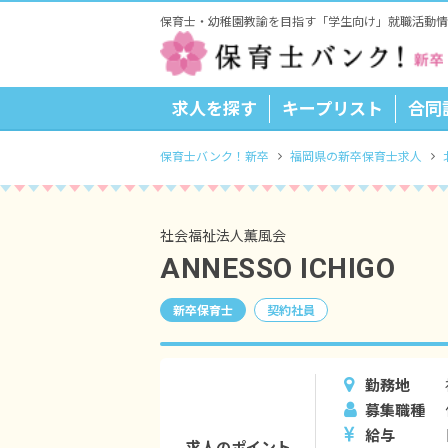
保育士・幼稚園教諭を目指す「学生向け」就職活動情
求人を探す
キープリスト
合同
保育士バンク！新卒
福岡県の新卒保育士求人
社会福祉法人薫風会
ANNESSO ICHIGO
新卒保育士
契約社員
勤務地
募集職種
給与