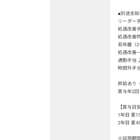
■別途支給
リーダー手当
処遇改善手当
処遇改善特
若年層（2
処遇改善一
通勤手当 
時間外手
昇給あり
賞与年2回
【賞与目
1年目 夏15
2年目 夏43
※試用期