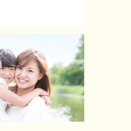
月
います！子育て中の職員も多数活躍中！産
務ができます。