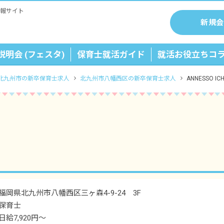
報サイト
新規会
説明会 (フェスタ)
保育士就活ガイド
就活お役立ちコ
北九州市の新卒保育士求人
北九州市八幡西区の新卒保育士求人
ANNESSO 
福岡県北九州市八幡西区三ヶ森4-9-24 3F
保育士
日給7,920円～