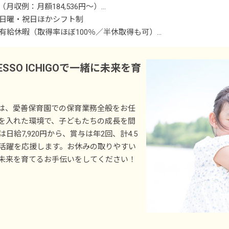
（月収例：月額184,536円～）
※有期契約の雇用となり、1年ごとに契約更新（査定あり）
日曜・祝日ほかシフト制
有給休暇（取得率ほぼ100％／半休取得も可）
■別途支給手当
年末年始休暇（12/29～1/3）
リーダー手当 上限13,000円／月
指定休日
SO ICHIGOで一緒に未来を育
処遇改善手当 上限40,000円／月
夏季休暇
処遇改善特例手当 15,000円程度／月
冬季休暇
若年層（2～3年目）保育士処遇改善手当 5,000円～10,000円程度／
産休育休制度（取得率・復帰率100%）
GOでは、愛善保育園での保育業務全般をお任
処遇改善一時金 年1回：最低350,000円（前年度実績）
介護休暇
を入れた環境で、子どもたちの成長を間
通勤手当 上限25,000円／月（実費支給）
給7,920円から、賞与は年2回、計4.5
時間外手当
◇お休みが取りやすい環境づくりを行なっています！
活躍を応援します。お休みの取りやすい
年間の公休＋有休で、計105～120日前後の休日休暇を取得して
未来を育てるお手伝いをしてください！
昇給あり（入職3年目に昇給、その後は1年おき）
休や育休から復帰した際はローテーションではなく、固定時間で勤
賞与年2回 計4.5カ月分（前年度実績）
【賞与目安】
1年目 夏156,046円／冬455,400円程度
2年目 夏435,600円／冬455,400円程度