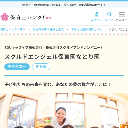
保育士・幼稚園教諭を目指す「学生向け」就職活動情報サイト
ログイン
キープ
メニュー
保育士バンク！新卒
宮城県の新卒保育士求人
名取市の新卒保育士求人
スクルドエン
SOUキッズケア株式会社（株式会社スクルドアンドカンパニー）
スクルドエンジェル保育園なとり園
新卒保育士
正社員
子どもたちの未来を育む、あなたの夢の舞台がここに！