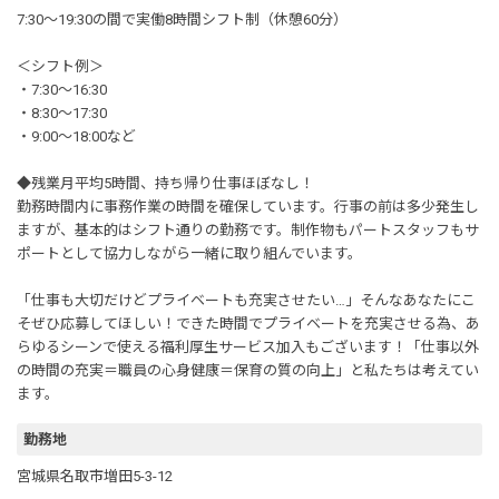
7:30～19:30の間で実働8時間シフト制（休憩60分）
＜シフト例＞
・7:30～16:30
・8:30～17:30
・9:00～18:00など
◆残業月平均5時間、持ち帰り仕事ほぼなし！
勤務時間内に事務作業の時間を確保しています。行事の前は多少発生し
ますが、基本的はシフト通りの勤務です。制作物もパートスタッフもサ
ポートとして協力しながら一緒に取り組んでいます。
「仕事も大切だけどプライベートも充実させたい…」そんなあなたにこ
そぜひ応募してほしい！できた時間でプライベートを充実させる為、あ
らゆるシーンで使える福利厚生サービス加入もございます！「仕事以外
の時間の充実＝職員の心身健康＝保育の質の向上」と私たちは考えてい
ます。
勤務地
宮城県名取市増田5-3-12