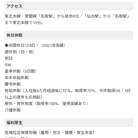
アクセス
東北本線・常磐線「名取駅」から徒歩6分／「仙台駅」から「名取駅」
まで東北本線で13分。
休日休暇
◆年間休日124日！（2021年実績）
週休制（日・他）
祝日
GW
夏季休暇（3日間）
年末年始休暇
慶弔休暇
有給休暇（入社後6カ月経過後に付与。取得率70％、半休取得OK！5日
以上の連休も応相談）
産休・育休制度（取得率100%、復帰実績あり）
介護休暇
福利厚生
各種社会保険完備（雇用・労災・健康・厚生年金）