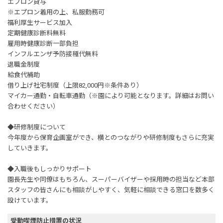
エプロン貸与
※エプロン着用の上、私服勤務可
福利厚生サービス加入
定期健康診断料無料
雇用時健康診断一部負担
インフルエンザ予防接種代無料
退職金制度
給食代補助
借り上げ社宅制度（上限82,000円※条件あり）
マイカー通勤・自転車通勤（※園により可能となります。詳細はお問い
合わせください）
◆研修制度について
今年度から保育企画室ができ、横とのつながりや研修制度もさらに充実
していきます。
◆入職後もしっかりサポート
園長先生や同僚はもちろん、スーパーバイザーや採用時の担当など本部
スタッフの皆さんにも相談がしやすく、気軽に相談できる窓口を数多く
設けています。
受動喫煙防止措置の状況