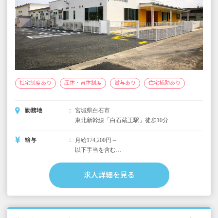
社宅制度あり
産休・育休制度
賞与あり
住宅補助あり
勤務地
宮城県白石市
東北新幹線「白石蔵王駅」徒歩10分
給与
月給174,200円～
以下手当を含む
特別作業手当10,000円
被服手当1,000円
求人詳細を見る
職歴手当1,000円
昇給年1回
賞与年2回