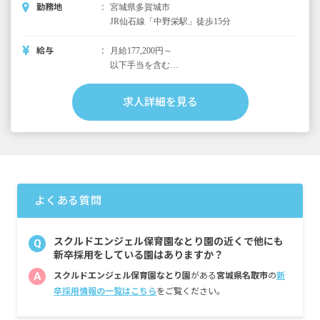
勤務地
宮城県多賀城市
JR仙石線「中野栄駅」徒歩15分
給与
月給177,200円～
以下手当を含む
特別作業手当10,000円
被服手当1,000円
求人詳細を見る
職歴手当1,000円
地域手当3,000円
昇給年1回
賞与年2回
よくある質問
スクルドエンジェル保育園なとり園の近くで他にも
Q
新卒採用をしている園はありますか？
A
スクルドエンジェル保育園なとり園
がある
宮城県名取市
の
新
卒採用情報の一覧はこちら
をご覧ください。