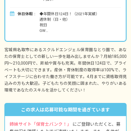
基本給150,000円～
資格手当10,000円
休日休暇
◆年間休日124日！（2021年実績）
職務手当
週休制（日・他）
地域調整手当
祝日
GW
昇給年1回（4月）
夏季休暇（3日間）
賞与年2回（7月・12月）昨年実績：計2カ月分
年末年始休暇
交通費（100％支給）
慶弔休暇
時間外勤務手当（1分単位の全額支給）
宮城県名取市にあるスクルドエンジェル保育園なとり園で、あな
有給休暇（入社後6カ月経過後に付与。取得率
たの保育士としての新しい一歩を踏み出しませんか？月給185,000
70％、半休取得OK！5日以上の連休も応相談）
＜モデル年収例＞
円～210,000円で、昇給や賞与も充実。年間休日124日で、プライ
産休・育休制度（取得率100%、復帰実績あり）
＜モデル年収例＞
介護休暇
ベートも大切にできます。産休・育休制度の取得率は100%で、ラ
25歳／入社1年目／年収357万円
イフステージに合わせた働き方が可能です。4月までに資格取得見
28歳／入社3年目／年収378万円
30歳／入社5年目／年収400万円
込みの方も大歓迎。子どもたちの笑顔に囲まれた、やりがいある
環境であなたのスキルを活かしてください！
この求人は応募可能な期間を過ぎています
姉妹サイト「保育士バンク！」
にご登録いただくと、募