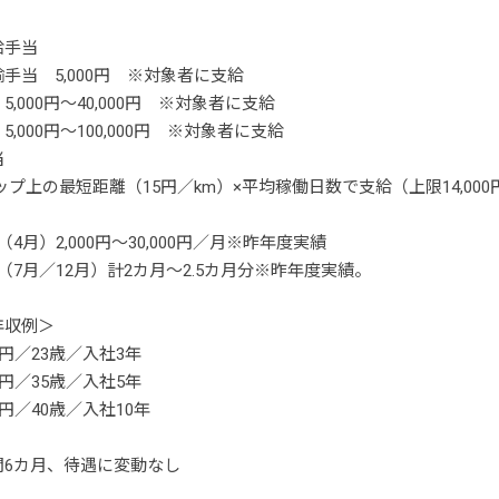
給手当
手当 5,000円 ※対象者に支給
,000円～40,000円 ※対象者に支給
5,000円～100,000円 ※対象者に支給
当
ップ上の最短距離（15円／km）×平均稼働日数で支給（上限14,00
4月）2,000円～30,000円／月※昨年度実績
（7月／12月）計2カ月～2.5カ月分※昨年度実績。
年収例＞
万円／23歳／入社3年
万円／35歳／入社5年
万円／40歳／入社10年
間6カ月、待遇に変動なし