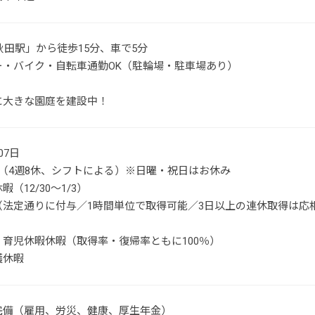
秋田駅」から徒歩15分、車で5分
ー・バイク・自転車通勤OK（駐輪場・駐車場あり）
に大きな園庭を建設中！
07日
制（4週8休、シフトによる）※日曜・祝日はお休み
（12/30～1/3）
（法定通りに付与／1時間単位で取得可能／3日以上の連休取得は応
・育児休暇休暇（取得率・復帰率ともに100％）
護休暇
完備（雇用、労災、健康、厚生年金）