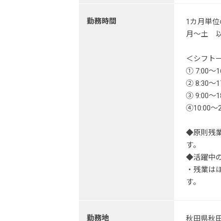
勤務時間
1カ月単
月～土 
＜シフト
① 7:00～1
② 8:30～1
③ 9:00～1
④10:00～2
◆原則残
す。
◆活躍中
・残業は
す。
勤務地
秋田県秋田市