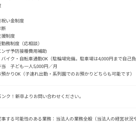
度
産祝い金制度
診断
支援制度
短勤務制度（応相談）
エンザ予防接種費用補助
バイク・自転車通勤OK（駐輪場完備。駐車場は4,000円まで自己
当 子ども一人5,000円／月
お預かりOK（子連れ出勤・系列園でのお預かりどちらも可能です）
バンク！新卒よりお問い合わせください。
従事する可能性のある業務：当法人の業務全般（当法人の経営状況