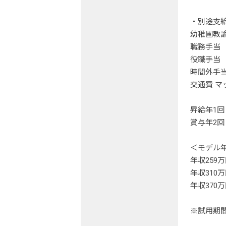
・別途支
幼稚園教諭
職務手当 5
役職手当 
時間外手
交通費 マ
昇給年1回（
賞与年2回
＜モデル
年収259
年収310
年収370
※試用期