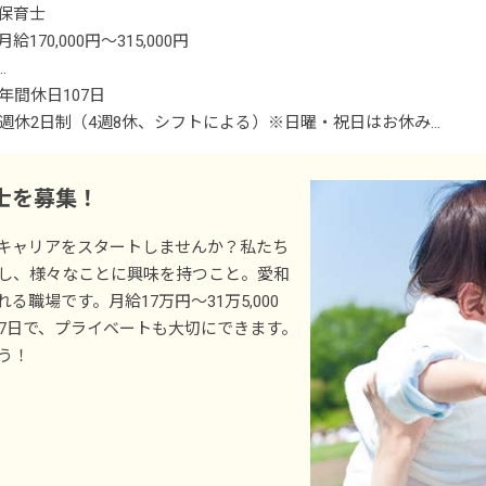
保育士
・園の隣に大きな園庭を建設中！
月給170,000円～315,000円
・別途支給手当
年間休日107日
幼稚園教諭手当 5,000円 ※対象者に支給
週休2日制（4週8休、シフトによる）※日曜・祝日はお休み
職務手当 5,000円～40,000円 ※対象者に支給
年末年始休暇（12/30～1/3）
役職手当 5,000円～100,000円 ※対象者に支給
有給休暇（法定通りに付与／1時間単位で取得可能／3日以上の連
士を募集！
時間外手当
慶弔休暇
産前産後・育児休暇休暇（取得率・復帰率ともに100％）
交通費 マップ上の最短距離（15円／km）×平均稼働日数で支給（上
キャリアをスタートしませんか？私たち
介護・看護休暇
し、様々なことに興味を持つこと。愛和
昇給年1回（4月）2,000円～30,000円／月※昨年度実績
職場です。月給17万円～31万5,000
賞与年2回（7月／12月）計2カ月～2.5カ月分※昨年度実績。
07日で、プライベートも大切にできます。
う！
＜モデル年収例＞
年収259万円／23歳／入社3年
年収310万円／35歳／入社5年
年収370万円／40歳／入社10年