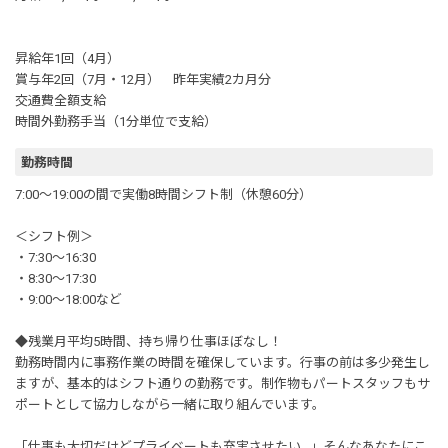
昇給年1回（4月）
賞与年2回（7月・12月） 昨年実績2カ月分
交通費全額支給
時間外勤務手当（1分単位で支給）
勤務時間
7:00～19:00の間で実働8時間シフト制（休憩60分）
＜シフト例＞
・7:30～16:30
・8:30～17:30
・9:00～18:00など
◆残業月平均5時間、持ち帰り仕事ほぼなし！
勤務時間内に事務作業の時間を確保しています。行事の前は多少発生し
ますが、基本的はシフト通りの勤務です。制作物もパートスタッフもサ
ポートとして協力しながら一緒に取り組んでいます。
「仕事も大切だけどプライベートも充実させたい…」そんなあなたにこ