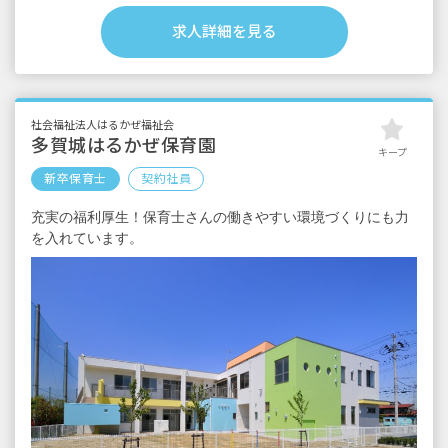
特別作業手当10,000円
被服手当1,000円
求人詳細を見る
職歴手当1,000円
昇給年1回
賞与年2回
社会福祉法人はるかぜ福祉会
多賀城はるかぜ保育園
キープ
新卒保育士
契約社員
充実の福利厚生！保育士さんの働きやすい環境づくりにも力
を入れています。