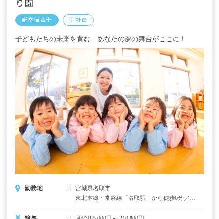
り園
新卒保育士
正社員
子どもたちの未来を育む、あなたの夢の舞台がここに！
勤務地
宮城県名取市
東北本線・常磐線「名取駅」から徒歩6分／
「仙台駅」から「名取駅」まで東北本線で13
分。
給与
月給185,000円～ 210,000円