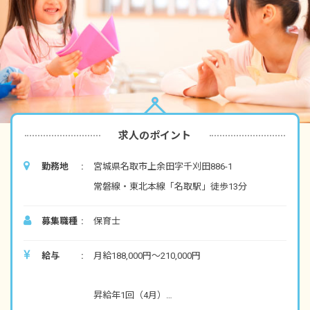
求人のポイント
勤務地
宮城県名取市上余田字千刈田886-1
常磐線・東北本線「名取駅」徒歩13分
募集職種
保育士
給与
月給188,000円～210,000円
昇給年1回（4月）
賞与年2回（7月・12月） 昨年実績2カ月分