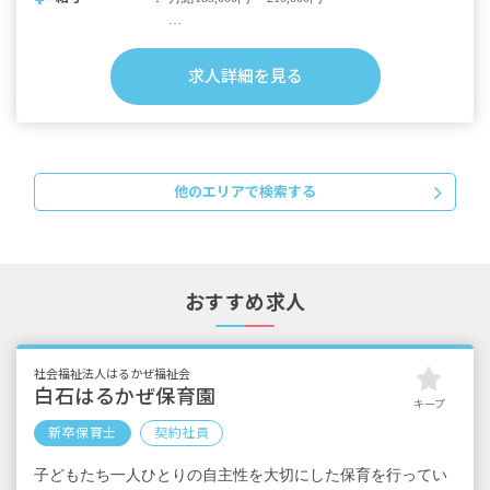
・内訳
求人詳細を見る
基本給150,000円～
資格手当10,000円
職務手当
地域調整手当
他のエリアで検索する
昇給年1回（4月）
賞与年2回（7月・12月）昨年実績：計2カ月分
交通費（100％支給）
時間外勤務手当（1分単位の全額支給）
おすすめ求人
＜モデル年収例＞
＜モデル年収例＞
25歳／入社1年目／年収357万円
28歳／入社3年目／年収378万円
社会福祉法人はるかぜ福祉会
30歳／入社5年目／年収400万円
白石はるかぜ保育園
キープ
新卒保育士
契約社員
子どもたち一人ひとりの自主性を大切にした保育を行ってい