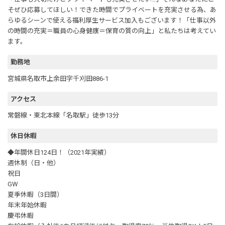
そぜひ応募してほしい！できた時間でプライベートを充実させる為、あ
らゆるシーンで使える福利厚生サービス加入もございます！「仕事以外
の時間の充実＝職員の心身健康＝保育の質の向上」と私たちは考えてい
ます。
勤務地
宮城県名取市上余田字千刈田886-1
アクセス
常磐線・東北本線「名取駅」徒歩13分
休日休暇
◆年間休日124日！（2021年実績）
週休制（日・他）
祝日
GW
夏季休暇（3日間）
年末年始休暇
慶弔休暇