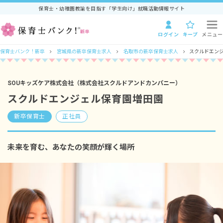
保育士・幼稚園教諭を目指す「学生向け」就職活動情報サイト
ログイン
キープ
メニュー
保育士バンク！新卒
宮城県の新卒保育士求人
名取市の新卒保育士求人
スクルドエン
SOUキッズケア株式会社（株式会社スクルドアンドカンパニー）
スクルドエンジェル保育園増田園
新卒保育士
正社員
未来を育む、あなたの笑顔が輝く場所