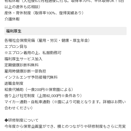
有給休暇（入社後6カ月経過後に付与。取得率70％、半休取得OK！5日
以上の連休も応相談）
産休・育休制度（取得率100%、復帰実績あり）
介護休暇
福利厚生
各種社会保険完備（雇用・労災・健康・厚生年金）
エプロン貸与
※エプロン着用の上、私服勤務可
福利厚生サービス加入
定期健康診断料無料
雇用時健康診断一部負担
インフルエンザ予防接種代無料
退職金制度
給食代補助（一食200円※保育園による）
借り上げ社宅制度（上限82,000円※条件あり）
マイカー通勤・自転車通勤（※園により可能となります。詳細はお問い
合わせください）
◆研修制度について
今年度から保育企画室ができ、横とのつながりや研修制度もさらに充実