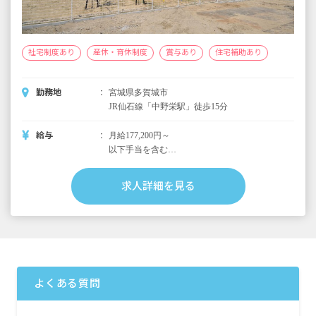
社宅制度あり
産休・育休制度
賞与あり
住宅補助あり
勤務地
宮城県多賀城市
JR仙石線「中野栄駅」徒歩15分
給与
月給177,200円～
以下手当を含む
特別作業手当10,000円
被服手当1,000円
求人詳細を見る
職歴手当1,000円
地域手当3,000円
昇給年1回
賞与年2回
よくある質問