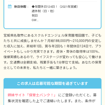
交通費全額支給
休日休暇
◆年間休日124日！（2021年実績）
時間外勤務手当（1分単位で支給）
週休制（日・他）
祝日
GW
夏季休暇（3日間）
年末年始休暇
慶弔休暇
宮城県名取市にあるスクルドエンジェル保育園増田園で、子ども
有給休暇（入社後6カ月経過後に付与。取得率
たちと共に成長しませんか？月給188,000円～210,000円の安定し
70％、半休取得OK！5日以上の連休も応相談）
た収入に加え、昇給年1回、賞与年2回も！年間休日124日で、プラ
産休・育休制度（取得率100%、復帰実績あり）
介護休暇
イベートもしっかり充実できます。産休・育休の取得率は100％、
復帰実績もあるので、ライフステージが変わっても安心して働けま
す。交通費は全額支給、残業手当も1分単位で支給。あなたの保育
士としての未来を、私たちと一緒に築きましょう。
この求人は応募可能な期間を過ぎています
姉妹サイト「保育士バンク！」
にご登録いただくと、募
集状況を確認した上でご連絡いたします。また、条件が