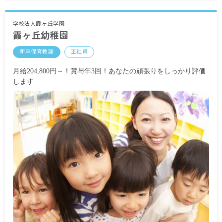
■副主幹手当 40,000円
■指導手当 30,000円
■副指導手当 20,000円
学校法人霞ヶ丘学園
霞ヶ丘幼稚園
■リーダー手当 10,000円
■サブリーダー手当 5,000円
新卒保育教諭
正社員
■処遇改善Ⅰ手当 20,000円
■処遇改善Ⅲ手当 12,000円
月給204,800円～！賞与年3回！あなたの頑張りをしっかり評価
■人事院勧告手当 40,000円
します
■企業年金基金手当 5,000円
■住宅手当
■時間外手当
■臨時処遇手当 80,000円
■人材確保一時金 280,000円
■昇給年1回
■賞与あり 昨年実績：計4カ月分
※試用期間なし