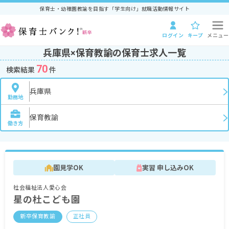
保育士・幼稚園教諭を目指す「学生向け」就職活動情報サイト
ログイン
キープ
メニュー
兵庫県×保育教諭の保育士求人一覧
70
検索結果
件
兵庫県
勤務地
保育教諭
働き方
園見学OK
実習 申し込みOK
社会福祉法人愛心会
星の杜こども園
新卒保育教諭
正社員