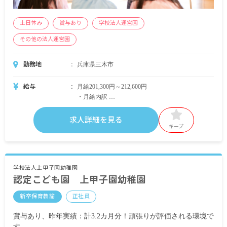
土日休み
賞与あり
学校法人運営園
その他の法人運営園
勤務地
兵庫県三木市
給与
月給201,300円～212,600円
・月給内訳
基本給 186,400円～196,900円
定額残業手当 14,900円～15,700円
求人詳細を見る
処遇改善手当 25,000円（令和2年度）
キープ
・定期的に支給される手当
通勤手当 月上限2,000円～24,400円
学校法人上甲子園幼稚園
認定こども園 上甲子園幼稚園
昇給年1回（4月）
新卒保育教諭
正社員
賞与年2回 昨年実績：計4.4カ月分（初年1回目支
給割合=在職月数/6カ月）
賞与あり、昨年実績：計3.2カ月分！頑張りが評価される環境で
す。