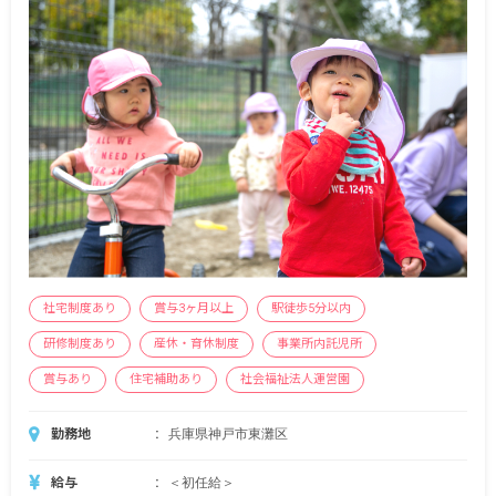
社宅制度あり
賞与3ヶ月以上
駅徒歩5分以内
研修制度あり
産休・育休制度
事業所内託児所
賞与あり
住宅補助あり
社会福祉法人運営園
勤務地
兵庫県神戸市東灘区
給与
＜初任給＞