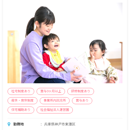
昇給 年1回（4月分給与より）
通勤手当 実費支給 ※上限月30,000円まで
住宅手当 上限月20,000円まで
保育手当 子ども1名につき月10,000円を上限（保
育所に預けて勤務する場合）
＜諸手当＞
扶養手当
2年目より処遇改善手当Ⅱ支給（7,000円～40,000
円）
定着一時金、民会費（ただし自治体の補助金制度
が適用される場合のみ）
社宅制度あり
賞与3ヶ月以上
研修制度あり
産休・育休制度
事業所内託児所
賞与あり
住宅補助あり
社会福祉法人運営園
勤務地
兵庫県神戸市東灘区