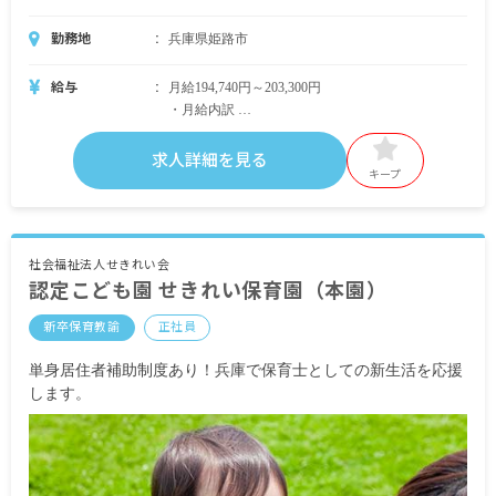
勤務地
兵庫県姫路市
給与
月給194,740円～203,300円
・月給内訳
基本給 182,000円～190,000円
特殊業務手当 7,280円～7,600円
求人詳細を見る
調整手当 5,460円～5,700円
キープ
・定期的に支給される手当
通勤手当 交通費支給（当社規定による）
残業手当
社会福祉法人せきれい会
認定こども園 せきれい保育園（本園）
住居手当
扶養手当
新卒保育教諭
正社員
昇給あり年1回（能力・勤務状況による）
単身居住者補助制度あり！兵庫で保育士としての新生活を応援
賞与あり年2回 昨年実績：計4.0カ月分
します。
※試用期間あり