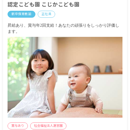
認定こども園 こじかこども園
昇給あり
新卒保育教諭
正社員
賞与あり 年3回 昨年実績：計4.50カ月分
昇給あり、賞与年2回支給！あなたの頑張りをしっかり評価し
※試用期間あり
ます。
賞与あり
社会福祉法人運営園