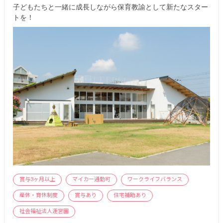
子どもたちと一緒に成長しながら保育教諭として新たなスター
トを！
賞与3ヶ月以上
マイカー通勤可
ワークライフバランス
産休・育休制度
賞与あり
住宅補助あり
社会福祉法人運営園