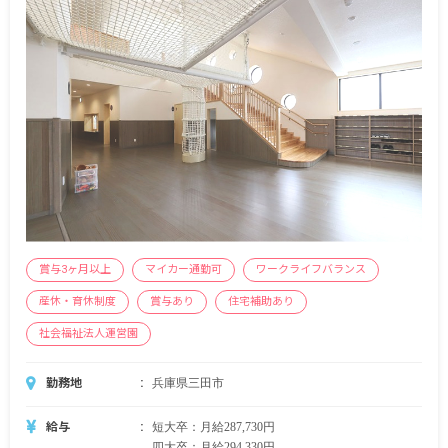
■昇給年1回
■賞与あり 昨年実績：計4カ月分
※試用期間なし
賞与3ヶ月以上
マイカー通勤可
ワークライフバランス
産休・育休制度
賞与あり
住宅補助あり
社会福祉法人運営園
勤務地
兵庫県三田市
給与
短大卒：月給287,730円
四大卒：月給294,330円