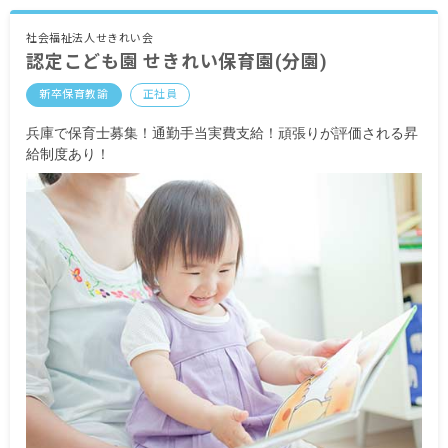
単身居住者補助制度あり（上限30,000円：条件あ
り）
社会福祉法人せきれい会
認定こども園 せきれい保育園(分園)
昇給あり（1月） 昨年実績：3,000円
新卒保育教諭
正社員
賞与年2回 昨年実績：計4.20カ月分
兵庫で保育士募集！通勤手当実費支給！頑張りが評価される昇
※試用期間あり
給制度あり！