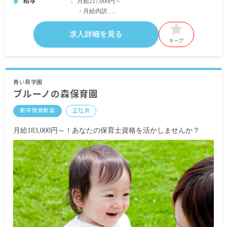
給与
月給217,000円～
・月給内訳
基本給 法人の規定に準ずる
求人詳細を見る
・定期的に支給される手当
キープ
通勤手当 月上限20,000円
昇給あり
青い鳥学園
ブルーノの森保育園
賞与あり 昨年実績：計3.2カ月分
新卒保育教諭
正社員
※試用期間あり
月給183,000円～！あなたの保育士資格を活かしませんか？