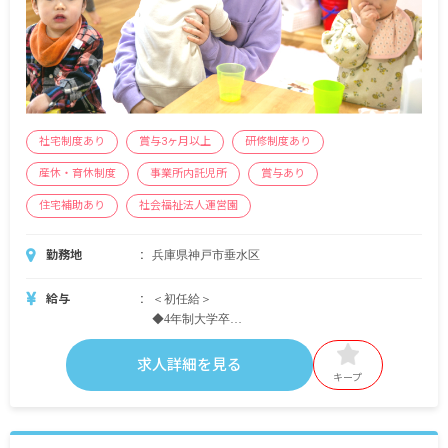
円）
定着一時金、民会費（ただし自治体の補助金制度
が適用される場合のみ）
社宅制度あり
賞与3ヶ月以上
研修制度あり
産休・育休制度
事業所内託児所
賞与あり
住宅補助あり
社会福祉法人運営園
勤務地
兵庫県神戸市垂水区
給与
＜初任給＞
◆4年制大学卒
月給207,000円
職能基本給152,000円＋業務基本給15,000円＋資格
求人詳細を見る
手当5,000円＋処遇改善手当Ⅰ 30,000円＋処遇改善
キープ
手当Ⅱ 5,000円
◆短大・専門学校卒