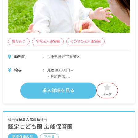
賞与あり
学校法人運営園
その他の法人運営園
勤務地
兵庫県神戸市東灘区
給与
月給183,000円～
・月給内訳
基本給 168,000円～234,500円
調整手当 10,000円～15,000円
求人詳細を見る
研究手当 5,000円～15,000円
キープ
・定期的に支給される手当
通勤手当 月上限35,000円
社会福祉法人広峰福祉会
認定こども園 広峰保育園
昇給あり
新卒保育教諭
正社員
賞与あり 昨年実績：計2.88カ月分