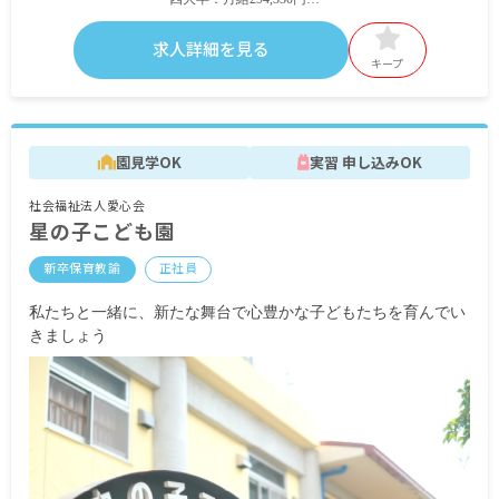
＜別途支給手当＞
求人詳細を見る
■通勤手当 月上限 30,000円
キープ
■主幹手当 55,000円
■副主幹手当 40,000円
■指導手当 30,000円
■副指導手当 20,000円
園見学OK
実習 申し込みOK
■リーダー手当 10,000円
■サブリーダー手当 5,000円
社会福祉法人愛心会
■処遇改善Ⅰ手当 20,000円
星の子こども園
■処遇改善Ⅲ手当 12,000円
■人事院勧告手当 40,000円
新卒保育教諭
正社員
■企業年金基金手当 5,000円
■住宅手当
私たちと一緒に、新たな舞台で心豊かな子どもたちを育んでい
■時間外手当
きましょう
■臨時処遇手当 80,000円
■人材確保一時金 280,000円
■昇給年1回
■賞与あり 昨年実績：計4カ月分
※試用期間なし