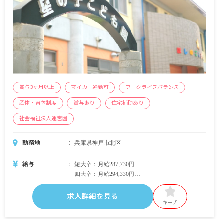
賞与3ヶ月以上
マイカー通勤可
ワークライフバランス
産休・育休制度
賞与あり
住宅補助あり
社会福祉法人運営園
勤務地
兵庫県神戸市北区
給与
短大卒：月給287,730円
四大卒：月給294,330円
＜別途支給手当＞
求人詳細を見る
■通勤手当 月上限 30,000円
キープ
■主幹手当 55,000円