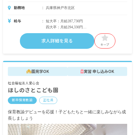
勤務地
兵庫県神戸市北区
給与
短大卒：月給287,730円
四大卒：月給294,330円
＜別途支給手当＞
求人詳細を見る
■通勤手当 月上限 30,000円
キープ
■主幹手当 55,000円
■副主幹手当 40,000円
■指導手当 30,000円
■副指導手当 20,000円
園見学OK
実習 申し込みOK
■リーダー手当 10,000円
■サブリーダー手当 5,000円
社会福祉法人愛心会
■処遇改善Ⅰ手当 20,000円
ほしのさとこども園
■処遇改善Ⅲ手当 12,000円
■人事院勧告手当 40,000円
新卒保育教諭
正社員
■企業年金基金手当 5,000円
■住宅手当
保育教諭デビューを応援！子どもたちと一緒に楽しみながら成
■時間外手当
長しましょう
■臨時処遇手当 80,000円
■人材確保一時金 280,000円