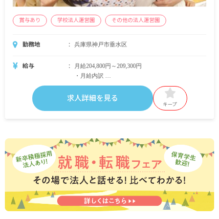
賞与あり
学校法人運営園
その他の法人運営園
勤務地
兵庫県神戸市垂水区
給与
月給204,800円～209,300円
・月給内訳
基本給 204,100円～209,300円
週番手当 4,500円
求人詳細を見る
役職手当（主任・学年主任）
キープ
借上住宅有（一定条件有） 手当
・定期的に支給される手当
通勤手当 月上限20,000円
昇給年1回
賞与年3回 昨年実績：計4.5カ月分
※試用期間あり