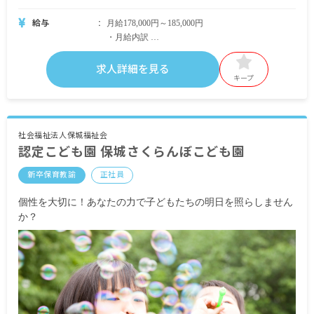
給与
月給178,000円～185,000円
・月給内訳
基本給 148,500円
各種手当 36,794円（特殊業務手当,調整手当,超勤
求人詳細を見る
手当を含む金額）
キープ
・定期的に支給される手当
通勤手当 月上限35,000円
社会福祉法人保城福祉会
認定こども園 保城さくらんぼこども園
昇給あり
賞与年3回 昨年実績：計4.8カ月分
新卒保育教諭
正社員
※試用期間あり
個性を大切に！あなたの力で子どもたちの明日を照らしません
か？