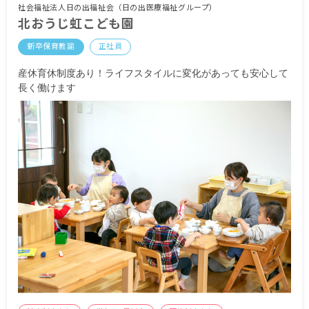
月給204,000円
社会福祉法人日の出福祉会（日の出医療福祉グループ）
北おうじ虹こども園
職能基本給149,000円＋業務基本給15,000円＋資格
手当5,000円＋処遇改善手当Ⅰ 30,000円＋処遇改善
新卒保育教諭
正社員
手当Ⅱ 5,000円
産休育休制度あり！ライフスタイルに変化があっても安心して
賞与 年間2回（6月・12月） ※昨年度実績 職
長く働けます
能基本給×3.4ヶ月（年間）
昇給 年1回（4月分給与より）
通勤手当 実費支給 ※上限月30,000円まで
住宅手当 上限月20,000円まで
保育手当 子ども1名につき月10,000円を上限（保
育所に預けて勤務する場合）
＜諸手当＞
扶養手当
2年目より処遇改善手当Ⅱ支給（7,000円～40,000
円）
定着一時金、民会費（ただし自治体の補助金制度
が適用される場合のみ）