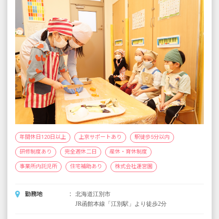
※試用期間3カ月／同条件
年間休日120日以上
上京サポートあり
駅徒歩5分以内
研修制度あり
完全週休二日
産休・育休制度
事業所内託児所
住宅補助あり
株式会社運営園
勤務地
北海道江別市
JR函館本線「江別駅」より徒歩2分