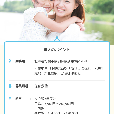
求人のポイント
勤務地
北海道札幌市厚別区厚別東3条1-2-8
札幌市営地下鉄東西線「新さっぽろ駅」・JR千
歳線「新札幌駅」から徒歩8分
※マイカー、自転車通勤OK
募集職種
保育教諭
・閑静な住宅街の中にある園で、近隣にはコン
ビニや散歩にピッタリな公園などがあります。
給与
＜令和5年度＞
月給215,950円～259,950円
・内訳
基本給 154,000円～190,000円