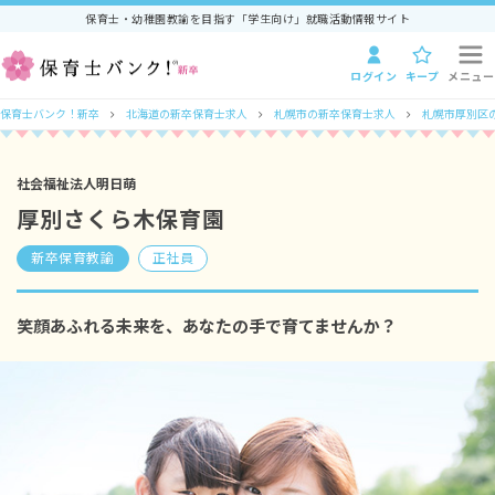
保育士・幼稚園教諭を目指す「学生向け」就職活動情報サイト
ログイン
キープ
メニュー
保育士バンク！新卒
北海道の新卒保育士求人
札幌市の新卒保育士求人
札幌市厚別区
社会福祉法人明日萌
厚別さくら木保育園
新卒保育教諭
正社員
笑顔あふれる未来を、あなたの手で育てませんか？