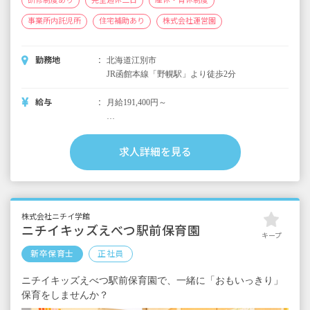
研修制度あり
完全週休二日
産休・育休制度
事業所内託児所
住宅補助あり
株式会社運営園
勤務地
北海道江別市
JR函館本線「野幌駅」より徒歩2分
給与
月給191,400円～
＜別途支給手当＞
■交通費支給 月上限50,000円
求人詳細を見る
■早朝手当（開園～8時）
■夜間手当（18時～閉園）
■時間外手当
■昇給（年1回）
株式会社ニチイ学館
■賞与年3回（6月／12月／3月）2024年実績：
ニチイキッズえべつ駅前保育園
キープ
全国平均 1,095,625円
新卒保育士
正社員
※3月分は、処遇改善加算一時金支給です
※経験・能力・会社業績によります
ニチイキッズえべつ駅前保育園で、一緒に「おもいっきり」
※評価期間中に基準に満たす勤務実績がない
保育をしませんか？
等の事情がある場合は支給額が0円になります