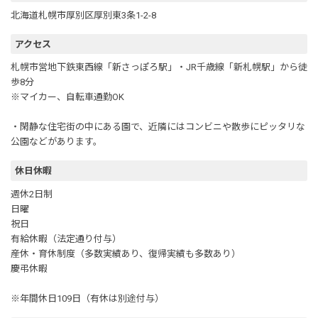
北海道札幌市厚別区厚別東3条1-2-8
アクセス
札幌市営地下鉄東西線「新さっぽろ駅」・JR千歳線「新札幌駅」から徒
歩8分
※マイカー、自転車通勤OK
・閑静な住宅街の中にある園で、近隣にはコンビニや散歩にピッタリな
公園などがあります。
休日休暇
週休2日制
日曜
祝日
有給休暇（法定通り付与）
産休・育休制度（多数実績あり、復帰実績も多数あり）
慶弔休暇
※年間休日109日（有休は別途付与）