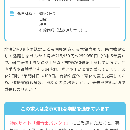
研究研修手当 20,000円
資格手当 5,000円～10,000円
休日休暇
週休2日制
創設者記念手当 3,000円
日曜
保育地域手当 10,000円
祝日
処遇改善手当 9,000円
有給休暇（法定通り付与）
みなし残業手当 14,950円～17,950円（10時間
産休・育休制度（多数実績あり、復帰実績も多
分／超過分は別途支給）
数あり）
慶弔休暇
＜令和6年度＞
北海道札幌市の認定こども園厚別さくら木保育園で、保育教諭と
月給221,300円～259,950円
して活躍しませんか？月給215,950円～259,950円（令和5年度）
※年間休日109日（有休は別途付与）
・内訳
で、研究研修手当や資格手当など充実の待遇を用意しています。住
基本給 159,000円～190,000円
宅手当や通勤手当も支給され、働きやすい環境が整っています。週
研究研修手当 20,000円
休2日制で年間休日は109日。有給や産休・育休制度も充実してお
資格手当 5,000円～10,000円
創設者記念手当 3,000円
り、復帰実績も多数。あなたの資格を活かし、未来を育む現場で
保育地域手当 10,000円
成長しませんか？
処遇改善手当 9,000円
みなし残業手当 15,300円～17,950円（10時間
分／超過分は別途支給）
この求人は応募可能な期間を過ぎています
・別途支給
住宅手当（上限40,000円／月 補助率2/3程度）
姉妹サイト「保育士バンク！」
にご登録いただくと、募
※会社規程による。