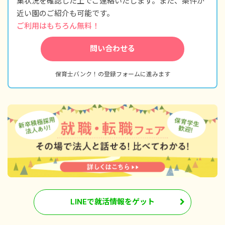
集状況を確認した上でご連絡いたします。また、条件が
通勤手当（上限20,000円／月）
駐車場手当（上限7,000円／月 補助率1/2程
近い園のご紹介も可能です。
度）
ご利用はもちろん無料！
昇給年1回（4月）
問い合わせる
賞与年2回 計3カ月分※昨年度実績
寒冷地手当（11月）
保育士バンク！の登録フォームに進みます
※試用期間12カ月／同条件
LINEで就活情報をゲット