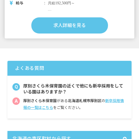
給与
月給192,500円～
＜別途支給手当＞
■交通費支給 月上限50,000円
求人詳細を見る
■早朝手当（開園～8時）
■夜間手当（18時～閉園）
■時間外手当
■昇給（年1回）
■賞与年3回（6月／12月／3月）2024年実績：
全国平均 1,095,625円
よくある質問
※3月分は、処遇改善加算一時金支給です
※経験・能力・会社業績によります
※評価期間中に基準に満たす勤務実績がない
厚別さくら木保育園の近くで他にも新卒採用をして
Q
等の事情がある場合は支給額が0円になります
いる園はありますか？
A
厚別さくら木保育園
がある
北海道札幌市厚別区
の
新卒採用情
※試用期間3カ月／同条件
報の一覧はこちら
をご覧ください。
北海道の市区町村から探す