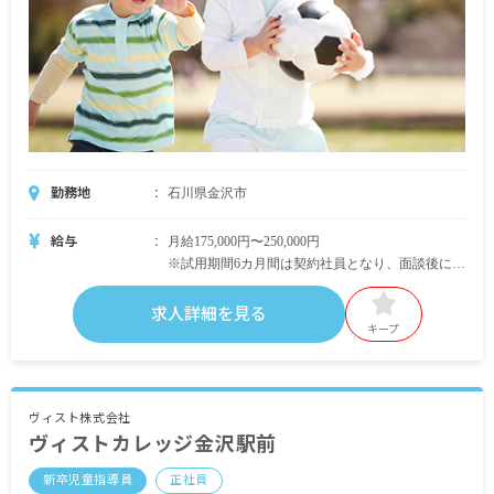
月給:278,000円(基本給263,000円+子育て支援手当
10,000円+通勤手当5,000円)
・新しい店舗の物件探し、仲間集め(採用活動)の
中心的存在となれます。
・地域へサービスを届けるため、斬新なアイディ
アを提案し実行できます。
勤務地
石川県金沢市
給与
月給175,000円〜250,000円
※試用期間6カ月間は契約社員となり、面談後に正
社員登用となります。（正社員登用率96％、希望
者は原則正社員登用されます）
求人詳細を見る
※残業代は上記に含まず、別途支給
キープ
昇給年1回
賞与年2回（12・3月）※業績に応じる
交通費支給(上限25,000円/月)
ヴィスト株式会社
ヴィストカレッジ金沢駅前
＜モデル年収例＞
新卒児童指導員
正社員
■入社2年目(24歳/未婚) 児童指導員