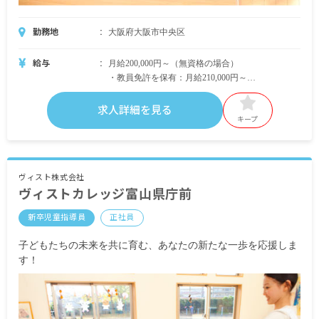
勤務地
大阪府大阪市中央区
給与
月給200,000円～（無資格の場合）
・教員免許を保有：月給210,000円～
・保育士資格を保有：月給240,000円～
・その他の資格保有：月給205,000円～210,000円よ
求人詳細を見る
りスタート
キープ
※月給には固定残業代 10時間分として13,000円
～16,900円を含みます（超過分別途支給）
ヴィスト株式会社
ヴィストカレッジ富山県庁前
・別途支給手当
新卒児童指導員
正社員
交通費（1カ月分の定期券代を支給、上限あり）
子どもたちの未来を共に育む、あなたの新たな一歩を応援しま
昇給年1回（教室の実績により支給）
す！
賞与年2回（教室の実績により支給）
※ベースアップ・賞与は、配属先教室の売上に応
じて処遇改善手当を基に人事評価分配します。