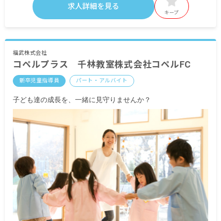
■交通費支給 月上限26,000円
求人詳細を見る
■時間外手当
キープ
■昇給年1回（4月）
■賞与あり
福武株式会社
コペルプラス 千林教室株式会社コペルFC
※試用期間なし
※契約期間：入職日から当該年度3月末まで／更新
新卒児童指導員
パート・アルバイト
あり
子ども達の成長を、一緒に見守りませんか？