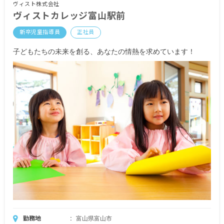
交通費支給(上限25,000円/月)
ヴィスト株式会社
ヴィストカレッジ富山駅前
＜モデル年収例＞
新卒児童指導員
正社員
■入社2年目(24歳/未婚) 児童指導員
月給:207,000円(基本給200,000円+通勤手当7,000円)
子どもたちの未来を創る、あなたの情熱を求めています！
・社歴に関係なくスキルを身につけることで、拠
点のリーダー的ポジションになれます。
・自分の「やりたい！」を形にして、支援力アッ
プにも目標達成にも貢献します。
・経験を積むことで、支援の管理者(児童発達支援
管理責任者)を目指せます。
■入社4年目(27歳/既婚)、新店舗準備リーダー
月給:278,000円(基本給263,000円+子育て支援手当
10,000円+通勤手当5,000円)
・新しい店舗の物件探し、仲間集め(採用活動)の
中心的存在となれます。
・地域へサービスを届けるため、斬新なアイディ
アを提案し実行できます。
勤務地
富山県富山市