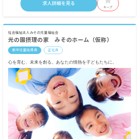
基本給 170,600円～289,715円
求人詳細を見る
資格手当
特殊業手当 7,800円
キープ
役職手当
調整手当 5,352円
処遇改善手当 14,000円～19,000円
昇給年1回（4月）
賞与年2回（6月／12月）昨年実績：計4カ月分
・別途支給手当
社会福祉法人みその児童福祉会
光の園摂理の家 みそのホーム（仮称）
交通費支給 2,000円～20,900円
※試用期間6カ月／同条件
住宅手当 月上限27,000円
新卒児童指導員
正社員
扶養手当 5,000円～13,000円（一人）
時間外手当
心を育む、未来を創る。あなたの情熱を子どもたちに。
昇給年1回（4月）昨年実績：3,600円～8,000円
賞与年3回（6月／12月／3月）昨年実績：計5.1カ
月分
＜モデル年収例＞
20歳／入社1年目／年収3,000,000円
35歳／入社10年目／年収4,200,000円
55歳／入社30年目／年収6,000,000円
※試用期間6カ月／同条件