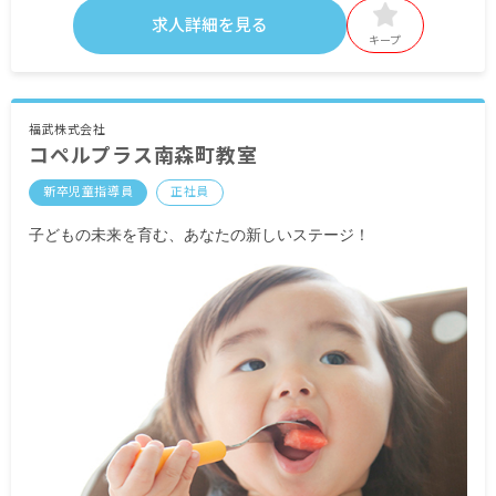
者は原則正社員登用されます）
求人詳細を見る
※残業代は上記に含まず、別途支給
キープ
昇給年1回
賞与年2回（12・3月）※業績に応じる
交通費支給(上限25,000円/月)
福武株式会社
コペルプラス南森町教室
＜モデル年収例＞
新卒児童指導員
正社員
■入社2年目(24歳/未婚) 児童指導員
月給:207,000円(基本給200,000円+通勤手当7,000円)
子どもの未来を育む、あなたの新しいステージ！
・社歴に関係なくスキルを身につけることで、拠
点のリーダー的ポジションになれます。
・自分の「やりたい！」を形にして、支援力アッ
プにも目標達成にも貢献します。
・経験を積むことで、支援の管理者(児童発達支援
管理責任者)を目指せます。
■入社4年目(27歳/既婚)、新店舗準備リーダー
月給:278,000円(基本給263,000円+子育て支援手当
10,000円+通勤手当5,000円)
・新しい店舗の物件探し、仲間集め(採用活動)の
中心的存在となれます。