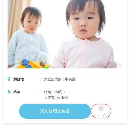
月分
＜モデル年収例＞
20歳／入社1年目／年収3,000,000円
35歳／入社10年目／年収4,200,000円
55歳／入社30年目／年収6,000,000円
※試用期間6カ月／同条件
勤務地
大阪府大阪市中央区
給与
時給1,064円～
※療育中の時給
・無資格／児童指導員：時給1,200円～（無資格で
も心理学を学んでいた方は時給1,250円～）
求人詳細を見る
・教員免許を保有：時給1,250円～
キープ
・保育士資格を保有：時給1,600円～
※通常業務中は時給1,064円～1,200円