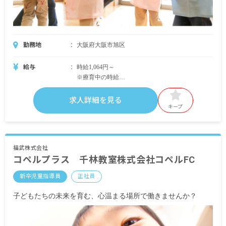
勤務地
大阪府大阪市旭区
給与
時給1,064円～
※療育中の時給
・無資格／児童指導員：時給1,200円～（無資格で
も心理学を学んでいた方は時給1,250円～）
求人詳細を見る
・教員免許を保有：時給1,250円～
キープ
・保育士資格を保有：時給1,600円～
※通常業務中は時給1,064円～1,200円
・別途支給手当
福武株式会社
コペルプラス 千林教室株式会社コペルFC
交通費実費支給
新卒児童指導員
正社員
※試用期間6カ月／日給8,000円
※無期契約
子どもたちの未来を育む、心温まる場所で働きませんか？