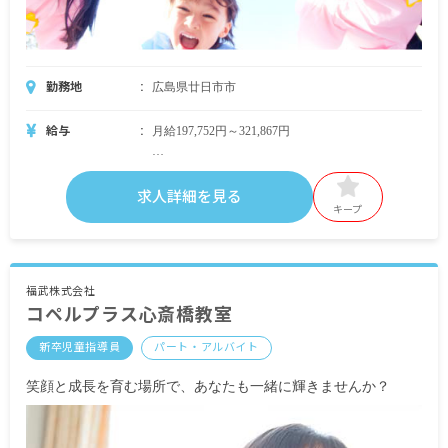
勤務地
広島県廿日市市
給与
月給197,752円～321,867円
・月給内訳
基本給 170,600円～289,715円
求人詳細を見る
特殊業手当 7,800円
キープ
調整手当 5,352円
処遇改善手当 14,000円～19,000円
・別途支給手当
福武株式会社
コペルプラス心斎橋教室
交通費支給 2,000円～20,900円
住宅手当 月上限27,000円
新卒児童指導員
パート・アルバイト
扶養手当 5,000円～13,000円（一人）
時間外手当
笑顔と成長を育む場所で、あなたも一緒に輝きませんか？
昇給年1回（4月）昨年実績：3,600円～8,000円
賞与年3回（6月／12月／3月）昨年実績：計5.1カ