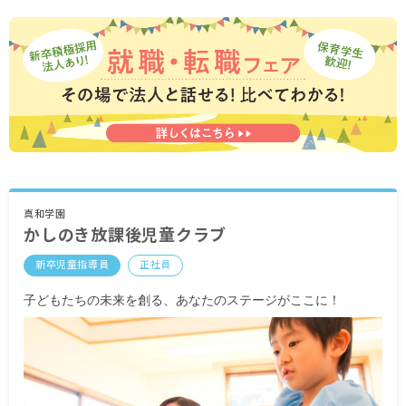
※月給には固定残業代 10時間分として13,000円
～16,900円を含みます（超過分別途支給）
・別途支給手当
交通費（1カ月分の定期券代を支給、上限あり）
昇給年1回（教室の実績により支給）
賞与年2回（教室の実績により支給）
※ベースアップ・賞与は、配属先教室の売上に応
じて処遇改善手当を基に人事評価分配します。
＜モデル年収例＞
真和学園
入社1年目／3,120,000円＋賞与0.5カ月程度（前年
かしのき放課後児童クラブ
実績）
入社3年目／3,200,000円＋賞与1.5カ月程度（前年
新卒児童指導員
正社員
実績）
子どもたちの未来を創る、あなたのステージがここに！
経験5年以上／3,360,000円～（月給280,000円～
300,000円）可能＋賞与
※試用期間6カ月／同条件