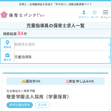
保育士・幼稚園教諭を目指す「学生向け」就職活動情報サイト
ログイン
キープ
メニュー
児童指導員の保育士求人一覧
84
検索結果
件
勤務地を選択
勤務地
児童指導員
働き方
園見学OK
実習 申し込みOK
社会福祉法人敬愛学園
敬愛学園法人採用（学童保育）
新卒児童指導員
正社員