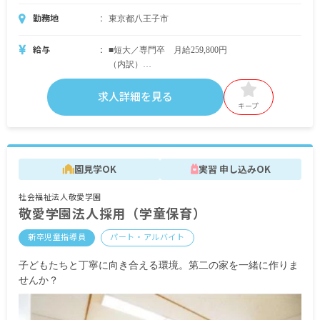
勤務地
東京都八王子市
給与
■短大／専門卒 月給259,800円
（内訳）
基本給 216,600円
特殊業務手当 6,000円
求人詳細を見る
処遇改善職務手当 10,200円
キープ
ローテーション手当 6,000円
住宅手当 10,000円（一人暮らし・実家に関わら
ず支給）
処遇改善特別手当 11,000円
園見学OK
実習 申し込みOK
■4大卒 月給268,800円
社会福祉法人敬愛学園
（内訳）
敬愛学園法人採用（学童保育）
基本給 225,600円
特殊業務手当 6,000円
新卒児童指導員
パート・アルバイト
処遇改善職務手当 10,200円
ローテーション手当 6,000円
子どもたちと丁寧に向き合える環境。第二の家を一緒に作りま
住宅手当 10,000円（一人暮らし・実家に関わら
せんか？
ず支給）
処遇改善特別手当 11,000円