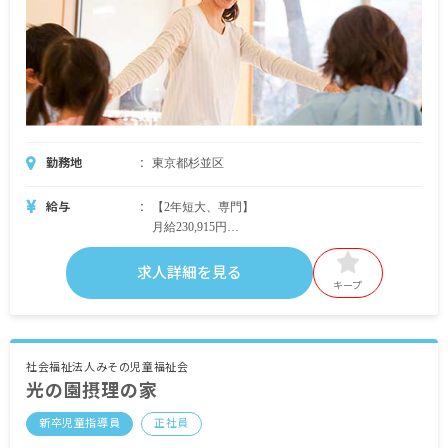
勤務地
東京都杉並区
給与
【2年短大、専門】
月給230,915円
・内訳
基本給 157,200円
求人詳細を見る
特殊業務手当 6,288円
キープ
地域手当 29,427円
宿直（4回）24,000円
職務手当 14,000円
社会福祉法人みその児童福祉会
光の園摂理の家
【3年短大、専門】
月給234,352円
新卒児童指導員
正社員
・内訳
基本給 160,000円