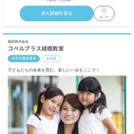
・無資格／児童指導員：時給1,200円～（無資格で
も心理学を学んでいた方は時給1,250円～）
求人詳細を見る
・教員免許を保有：時給1,250円～
キープ
・保育士資格を保有：時給1,600円～
※通常業務中は時給1,064円～1,200円
・別途支給手当
福武株式会社
コペルプラス緑橋教室
交通費実費支給
新卒児童指導員
正社員
※試用期間6カ月／日給8,000円
※無期契約
子どもたちの未来を育む、新しい一歩をここで！