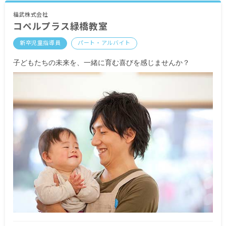
・別途支給手当
福武株式会社
コペルプラス緑橋教室
交通費実費支給
新卒児童指導員
パート・アルバイト
※試用期間6カ月／日給8,000円
※無期契約
子どもたちの未来を、一緒に育む喜びを感じませんか？