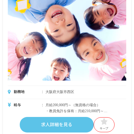
賞与年2回（教室の実績により支給）
※ベースアップ・賞与は、配属先教室の売上に応
じて処遇改善手当を基に人事評価分配します。
＜モデル年収例＞
入社1年目／3,120,000円＋賞与0.5カ月程度（前年
実績）
入社3年目／3,200,000円＋賞与1.5カ月程度（前年
実績）
経験5年以上／3,360,000円～（月給280,000円～
300,000円）可能＋賞与
※試用期間6カ月／同条件
勤務地
大阪府大阪市西区
給与
月給200,000円～（無資格の場合）
・教員免許を保有：月給210,000円～
・保育士資格を保有：月給240,000円～
・その他の資格保有：月給205,000円～210,000円よ
求人詳細を見る
りスタート
キープ