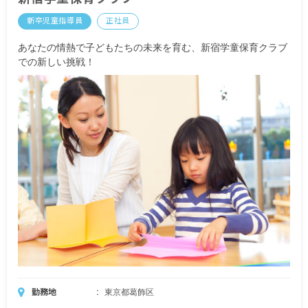
時間外手当
新卒児童指導員
正社員
昇給年1回（4月）昨年実績：2,000円／月
あなたの情熱で子どもたちの未来を育む、新宿学童保育クラブ
賞与年2回（7月／12月）昨年実績：計1.0～2.8カ月
での新しい挑戦！
分
＜モデル年収例＞
27歳／入社1年目／年収2,463,000円
※試用期間3カ月／同条件
勤務地
東京都葛飾区