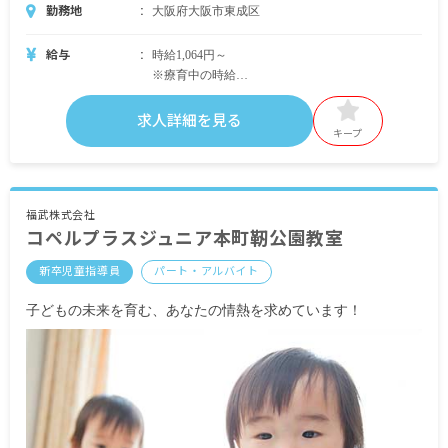
勤務地
大阪府大阪市東成区
給与
時給1,064円～
※療育中の時給
・無資格／児童指導員：時給1,200円～（無資格で
も心理学を学んでいた方は時給1,250円～）
求人詳細を見る
・教員免許を保有：時給1,250円～
キープ
・保育士資格を保有：時給1,600円～
※通常業務中は時給1,064円～1,200円
・別途支給手当
福武株式会社
コペルプラスジュニア本町靭公園教室
交通費実費支給
新卒児童指導員
パート・アルバイト
※試用期間6カ月／日給8,000円
※無期契約
子どもの未来を育む、あなたの情熱を求めています！