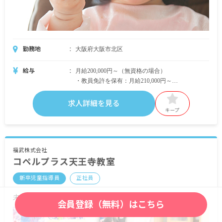
・地域へサービスを届けるため、斬新なアイディ
アを提案し実行できます。
勤務地
大阪府大阪市北区
給与
月給200,000円～（無資格の場合）
・教員免許を保有：月給210,000円～
・保育士資格を保有：月給240,000円～
・その他の資格保有：月給205,000円～210,000円よ
求人詳細を見る
りスタート
キープ
※月給には固定残業代 10時間分として13,000円
福武株式会社
コペルプラス天王寺教室
～16,900円を含みます（超過分別途支給）
新卒児童指導員
正社員
・別途支給手当
交通費（1カ月分の定期券代を支給、上限あり）
未来を育む場所で、あなたの可能性を広げよう！
会員登録（無料）はこちら
昇給年1回（教室の実績により支給）
賞与年2回（教室の実績により支給）