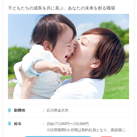
月給:207,000円(基本給200,000円+通勤手当7,000円)
子どもたちの成長を共に喜ぶ、あなたの未来を創る職場
・社歴に関係なくスキルを身につけることで、拠
点のリーダー的ポジションになれます。
・自分の「やりたい！」を形にして、支援力アッ
プにも目標達成にも貢献します。
・経験を積むことで、支援の管理者(児童発達支援
管理責任者)を目指せます。
■入社4年目(27歳/既婚)、新店舗準備リーダー
月給:278,000円(基本給263,000円+子育て支援手当
10,000円+通勤手当5,000円)
・新しい店舗の物件探し、仲間集め(採用活動)の
中心的存在となれます。
・地域へサービスを届けるため、斬新なアイディ
アを提案し実行できます。
勤務地
石川県金沢市
給与
月給175,000円〜250,000円
※試用期間6カ月間は契約社員となり、面談後に正
社員登用となります。（正社員登用率96％、希望