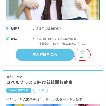
勤務地
大阪府大阪市東成区
給与
月給200,000円～（無資格の場合）
・教員免許を保有：月給210,000円～
・保育士資格を保有：月給240,000円～
・その他の資格保有：月給205,000円～210,000円よ
求人詳細を見る
りスタート
キープ
※月給には固定残業代 10時間分として13,000円
福武株式会社
コペルプラス大阪市新規開校教室
～16,900円を含みます（超過分別途支給）
新卒児童指導員
正社員
・別途支給手当
交通費（1カ月分の定期券代を支給、上限あり）
子どもたちの未来を育む、新しいスタートを大阪で！
昇給年1回（教室の実績により支給）