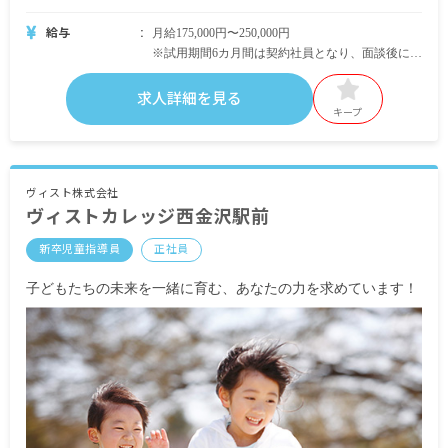
給与
月給175,000円〜250,000円
※試用期間6カ月間は契約社員となり、面談後に正
社員登用となります。（正社員登用率96％、希望
者は原則正社員登用されます）
求人詳細を見る
※残業代は上記に含まず、別途支給
キープ
昇給年1回
賞与年2回（12・3月）※業績に応じる
交通費支給(上限25,000円/月)
ヴィスト株式会社
ヴィストカレッジ西金沢駅前
＜モデル年収例＞
新卒児童指導員
正社員
■入社2年目(24歳/未婚) 児童指導員
月給:207,000円(基本給200,000円+通勤手当7,000円)
子どもたちの未来を一緒に育む、あなたの力を求めています！
・社歴に関係なくスキルを身につけることで、拠
点のリーダー的ポジションになれます。
・自分の「やりたい！」を形にして、支援力アッ
プにも目標達成にも貢献します。
・経験を積むことで、支援の管理者(児童発達支援
管理責任者)を目指せます。
■入社4年目(27歳/既婚)、新店舗準備リーダー