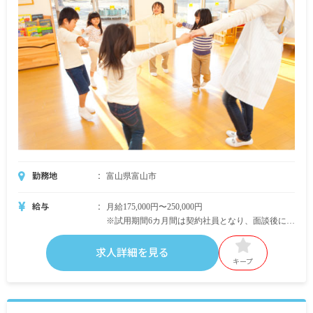
＜モデル年収例＞
入社1年目／3,120,000円＋賞与0.5カ月程度（前年
実績）
入社3年目／3,200,000円＋賞与1.5カ月程度（前年
実績）
経験5年以上／3,360,000円～（月給280,000円～
300,000円）可能＋賞与
※試用期間6カ月／同条件
勤務地
富山県富山市
給与
月給175,000円〜250,000円
※試用期間6カ月間は契約社員となり、面談後に正
社員登用となります。（正社員登用率96％、希望
者は原則正社員登用されます）
求人詳細を見る
※残業代は上記に含まず、別途支給
キープ
昇給年1回
賞与年2回（12・3月）※業績に応じる