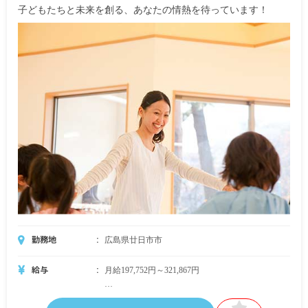
子どもたちと未来を創る、あなたの情熱を待っています！
特殊業務手当 6,400円
地域手当 29,952円
宿直（4回）24,000円
職務手当 14,000円
【4年制大学】
月給244,660円
・内訳
基本給 168,400円
特殊業務手当 6,736円
地域手当 31,524円
宿直（4回）24,000円
職務手当 14,000円
・別途手当
勤務地
広島県廿日市市
時間外手当
宿直手当（5回目以降6,000円／回）
給与
月給197,752円～321,867円
住居手当（上限27,000円／月）
扶養手当
・月給内訳
通勤手当（全額支給）