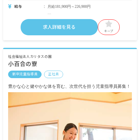
給与
月給181,900円～226,900円
・月給内訳
基本給 172,900円～217,900円
求人詳細を見る
処遇改善手当 9,000円
キープ
・別途支給手当
交通費 全額支給
住宅手当 20,000円
社会福祉法人カリタスの園
小百合の寮
扶養手当
新卒児童指導員
正社員
昇給年1回（4月）昨年実績：3,000円
賞与年3回（6月／12月／3月）昨年実績：計4.6カ
豊かな心と健やかな体を育む、次世代を担う児童指導員募集！
月分
＜モデル年収例＞
条件：四大卒、住宅手当受給の場合
22歳／入社1年目／初任／年収3,113,794円
25歳／入社3年目／年収3,516,940円
32歳／入社10年目／年収4,204,560円
※試用期間3カ月／同条件