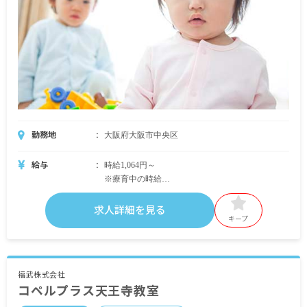
勤務地
大阪府大阪市中央区
給与
時給1,064円～
※療育中の時給
・無資格／児童指導員：時給1,200円～（無資格で
も心理学を学んでいた方は時給1,250円～）
求人詳細を見る
・教員免許を保有：時給1,250円～
キープ
・保育士資格を保有：時給1,600円～
※通常業務中は時給1,064円～1,200円
・別途支給手当
福武株式会社
コペルプラス天王寺教室
交通費実費支給