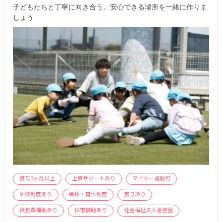
子どもたちと丁寧に向き合う。安心できる場所を一緒に作りま
しょう
賞与3ヶ月以上
上京サポートあり
マイカー通勤可
研修制度あり
産休・育休制度
賞与あり
給食費補助あり
住宅補助あり
社会福祉法人運営園