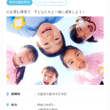
新卒児童指導員
パート・アルバイト
※試用期間6カ月／日給8,000円
※無期契約
心を育む環境で、子どもたちと一緒に成長しよう！
勤務地
大阪府大阪市天王寺区
給与
時給1,064円～
※療育中の時給