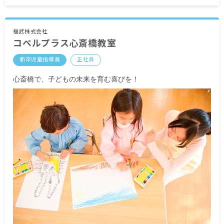
※月給には固定残業代 10時間分として13,000円
福武株式会社
コペルプラス心斎橋教室
～16,900円を含みます（超過分別途支給）
新卒児童指導員
正社員
・別途支給手当
交通費（1カ月分の定期券代を支給、上限あり）
心斎橋で、子どもの未来を育む喜びを！
昇給年1回（教室の実績により支給）
賞与年2回（教室の実績により支給）
※ベースアップ・賞与は、配属先教室の売上に応
じて処遇改善手当を基に人事評価分配します。
＜モデル年収例＞
入社1年目／3,120,000円＋賞与0.5カ月程度（前年
実績）
入社3年目／3,200,000円＋賞与1.5カ月程度（前年
実績）
経験5年以上／3,360,000円～（月給280,000円～
300,000円）可能＋賞与
※試用期間6カ月／同条件