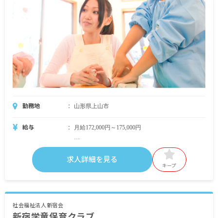
勤務地
山形県上山市
給与
月給172,000円～175,000円
・月給内訳
基本給 165,000円
求人詳細を見る
処遇改善手当 7,000円～10,000円
キープ
・別途支給手当
交通費 月上限10,000円（通勤距離に応じて支
給）
社会福祉法人新宿会
新宿学童保育クラブ
住宅手当 月上限20,000円