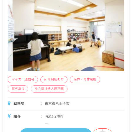
＜別途支給手当＞
■交通費支給 月上限26,000円
■時間外手当
■昇給年1回（4月）
■賞与年3回（6月、12月、3月） ※昨年実績：計
4.5カ月分
＜教員免許有りの場合の年収例＞
5,203,320円 / 入社5年目・中堅リーダー学童指導
員
5,766,060円 / 入社10年目・副主任学童指導員
マイカー通勤可
研修制度あり
産休・育休制度
※試用期間なし
賞与あり
社会福祉法人運営園
勤務地
東京都八王子市
給与
時給1,270円
＜別途支給手当＞