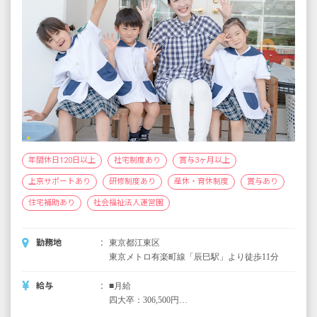
年間休日120日以上
社宅制度あり
賞与3ヶ月以上
上京サポートあり
研修制度あり
産休・育休制度
賞与あり
住宅補助あり
社会福祉法人運営園
勤務地
東京都江東区
東京メトロ有楽町線「辰巳駅」より徒歩11分
給与
■月給
四大卒：306,500円
短大・専門卒：301,500円