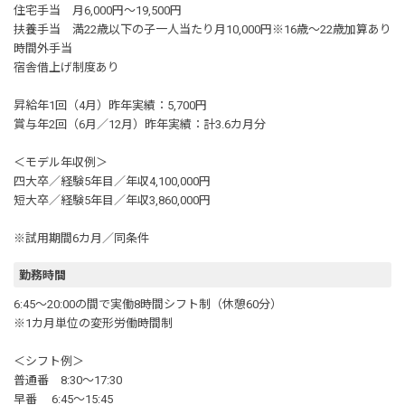
住宅手当 月6,000円～19,500円
扶養手当 満22歳以下の子一人当たり月10,000円※16歳～22歳加算あり
時間外手当
宿舎借上げ制度あり
昇給年1回（4月）昨年実績：5,700円
賞与年2回（6月／12月）昨年実績：計3.6カ月分
＜モデル年収例＞
四大卒／経験5年目／年収4,100,000円
短大卒／経験5年目／年収3,860,000円
※試用期間6カ月／同条件
勤務時間
6:45～20:00の間で実働8時間シフト制（休憩60分）
※1カ月単位の変形労働時間制
＜シフト例＞
普通番 8:30～17:30
早番 6:45～15:45