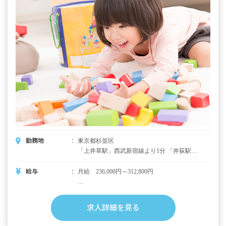
昇給年1回（4月）昨年実績：5,700円
賞与年2回（6月／12月）昨年実績：計3.6カ月
分
＜モデル年収例＞
四大卒／経験5年目／年収4,100,000円
短大卒／経験5年目／年収3,860,000円
※試用期間6カ月／同条件
勤務地
東京都杉並区
「上井草駅」西武新宿線より1分 「井荻駅」
西武新宿線より12分 「上石神井駅」西武新宿
線より13分 「下井草駅」西武新宿線より23分
給与
月給 236,000円～312,800円
「石神井公園駅」西武池袋線より25分
・月給内訳
基本給 195,000円
求人詳細を見る
手当 規定に準ずる