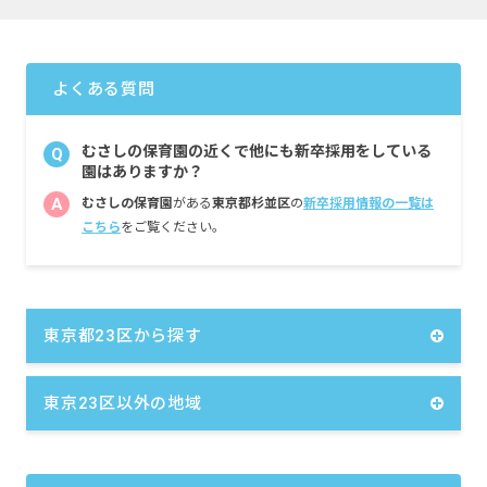
・別途支給手当
交通費 月上限30,000円
住宅手当 月5,000円～15,000円
家族手当 月5,000円
よくある質問
時間外手当
賃金改善特例手当 月20,000円
シフト手当 月10,000円
むさしの保育園の近くで他にも新卒採用をしている
Q
役職手当 月5,000円～45,000円
園はありますか？
A
むさしの保育園
がある
東京都杉並区
の
新卒採用情報の一覧は
昇給年1回（4月）昨年実績：最大8,700円／ひ
こちら
をご覧ください。
と月あたり
賞与年3回（6月／12月／3月）昨年実績：計
5.5～6カ月分
＜モデル年収例＞
東京都23区から探す
（4大卒）
年収443万円／23歳／入職2年目
年収501万円／25歳／入職5年目（総合職Ⅱ）
東京23区以外の地域
年収569万円／32歳／入職10年目（副主任）
年収758万円／42歳／入職20年目（主任保育
士）
しっかり昇給します！