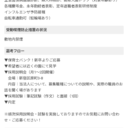
生活習慣病健康診断、婦人科検診、簡易人間ドック（対象年齢あり）
各種慶弔金、永年勤続者表彰、定年退職者表彰研修制度
インフルエンザ予防接種
自転車通勤可（駐輪場あり）
受動喫煙防止措置の状況
敷地内禁煙
選考フロー
▼保育士バンク！新卒よりご応募
▼希望者には近くの園にて見学
▼採用説明会（月1～2回開催）
会場：新宿区原町3-8
内容：当法人について、募集職種についての説明や、実際の職員のお
話を聞く場があります
▼採用試験：筆記試験（作文）と面接（1回）
▼内定
※順次採用説明会・試験を実施しておりますのでお気軽にお問い合わ
せ・ご応募ください！