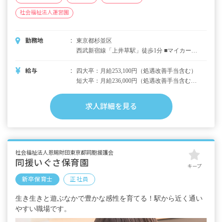
社会福祉法人運営園
勤務地
東京都杉並区
西武新宿線「上井草駅」徒歩1分 ■マイカー・
バイク・自転車通勤可（駐輪場あり、駐車場
は各自近隣駐車場を契約）
給与
四大卒：月給253,100円（処遇改善手当含む）
短大卒：月給236,000円（処遇改善手当含む）
・内訳
求人詳細を見る
基本給 209,600円（四大卒）192,500円（短大
卒）
職務手当 30,000円
処遇改善手当 13,500円
社会福祉法人恩賜財団東京都同胞援護会
・別途支給手当
同援いぐさ保育園
キープ
交通費支給 月上限45,000円
新卒保育士
正社員
住宅手当 月6,000円～19,500円
扶養手当 満22歳以下の子一人当たり月
生き生きと遊ぶなかで豊かな感性を育てる！駅から近く通い
10,000円※16歳～22歳加算あり
やすい職場です。
時間外手当
宿舎借上げ制度あり