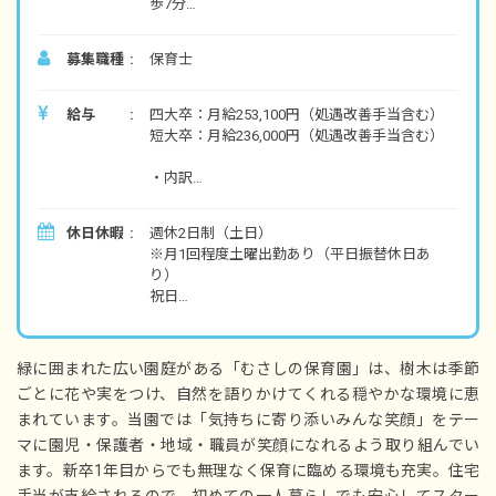
歩7分
■自転車通勤可（駐輪場あり）
募集職種
保育士
給与
四大卒：月給253,100円（処遇改善手当含む）
短大卒：月給236,000円（処遇改善手当含む）
・内訳
基本給 209,600円（四大卒）192,500円（短大
卒）
休日休暇
週休2日制（土日）
職務手当 30,000円
※月1回程度土曜出勤あり（平日振替休日あ
処遇改善手当 13,500円
り）
祝日
・別途支給手当
有給休暇：10日 ※採用日に付与、取得率75%
交通費支給 月上限45,000円
リフレッシュ休暇：5日 ※6月に付与（初年度
住宅手当 月6,000円～19,500円
は10月）、取得率96%
扶養手当 満22歳以下の子一人当たり月10,000
緑に囲まれた広い園庭がある「むさしの保育園」は、樹木は季節
年末年始休暇（12/29～1/3）
円※16歳～22歳加算あり
ごとに花や実をつけ、自然を語りかけてくれる穏やかな環境に恵
慶弔休暇
時間外手当
まれています。当園では「気持ちに寄り添いみんな笑顔」をテー
産前産後・育児休暇（取得率100％・復帰率
宿舎借上げ制度あり
100％）
マに園児・保護者・地域・職員が笑顔になれるよう取り組んでい
ます。新卒1年目からでも無理なく保育に臨める環境も充実。住宅
昇給年1回（4月）昨年実績：5,700円
年間休日122日（2022年度）
賞与年2回（6月／12月）昨年実績：計3.6カ月分
手当が支給されるので、初めての一人暮らしでも安心してスター