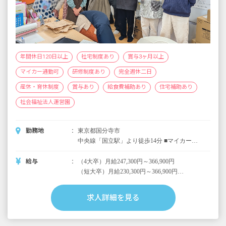
年間休日120日以上
社宅制度あり
賞与3ヶ月以上
マイカー通勤可
研修制度あり
完全週休二日
産休・育休制度
賞与あり
給食費補助あり
住宅補助あり
社会福祉法人運営園
勤務地
東京都国分寺市
中央線「国立駅」より徒歩14分 ■マイカー・
バイク・自転車通勤可（無料駐輪場あり、車
通勤は6,000円の駐車場補助あり）
給与
（4大卒）月給247,300円～366,900円
（短大卒）月給230,300円～366,900円
・内訳
（4大卒）基本給 217,300円～336,900円
求人詳細を見る
（短大卒）基本給 200,300円～336,900円