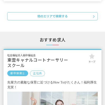
・定期的に支給される手当
交通費支給 月上限45,000円
住宅手当 月4,000円～30,000円（家賃借上げ
他のエリアで検索する
制度有）
扶養手当 6,000円～33,500円
昇給有 昨年実績：1カ月あたり1,900円～
賞与年2回 昨年実績：計4.0カ月分
おすすめ求人
※試用期間有
社会福祉法人高砂福祉会
東雲キャナルコートナーサリー
キープ
スクール
新卒保育士
正社員
先輩方の素敵な保育に近づけるHow Toがたくさん！福利厚生
充実！