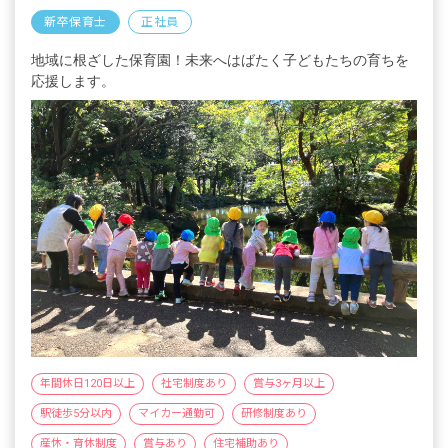
新卒保育士
正社員
地域に根ざした保育園！未来へはばたく子どもたちの育ちを
応援します。
年間休日120日以上
社宅制度あり
賞与3ヶ月以上
駅徒歩5分以内
マイカー通勤可
研修制度あり
産休・育休制度
賞与あり
住宅補助あり