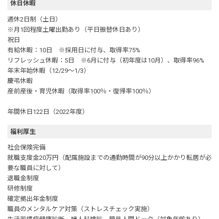
休日休暇
週休2日制（土日）
※月1回程度土曜出勤あり（平日振替休日あり）
祝日
有給休暇：10日 ※採用日に付与、取得率75%
リフレッシュ休暇：5日 ※6月に付与（初年度は10月）、取得率96%
年末年始休暇（12/29～1/3）
慶弔休暇
産前産後・育児休暇（取得率100％・復帰率100％）
年間休日122日（2022年度）
福利厚生
社会保険完備
就職支度金20万円（配属施設までの通勤時間が90分以上かかり転居が必
要な職員に対して）
退職金制度
研修制度
確定拠出年金制度
職員のメンタルケア対策（ストレスチェック実施）