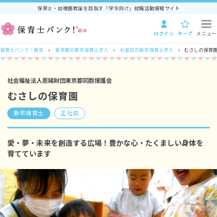
保育士・幼稚園教諭を目指す「学生向け」就職活動情報サイト
ログイン
キープ
メニュー
保育士バンク！新卒
東京都の新卒保育士求人
杉並区の新卒保育士求人
むさしの保育園
社会福祉法人恩賜財団東京都同胞援護会
むさしの保育園
新卒保育士
正社員
愛・夢・未来を創造する広場！豊かな心・たくましい身体を
育てています