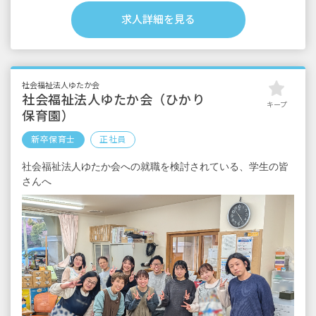
※エリアによる
求人詳細を見る
（内訳）
・基本給
四大卒：215,000円
短大・専門卒：210,000円
社会福祉法人ゆたか会
・ビジョン手当：38,500円
社会福祉法人ゆたか会（ひかり
キープ
・地域手当：30,000円
保育園）
・行政補助金：23,000円
新卒保育士
正社員
■その他
社会福祉法人ゆたか会への就職を検討されている、学生の皆
・時間外手当
・交通費（上限30,000円）
さんへ
昇給年1回（4月）
賞与年3回（7月、12月、4月）計3カ月
※4月については決算賞与のため、業績により
変動する
※試用期間あり3カ月／期間中同条件