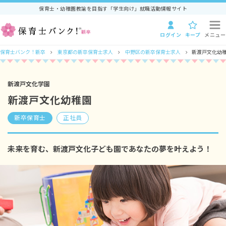
保育士・幼稚園教諭を目指す「学生向け」就職活動情報サイト
ログイン
キープ
メニュー
保育士バンク！新卒
東京都の新卒保育士求人
中野区の新卒保育士求人
新渡戸文化幼稚
新渡戸文化学園
新渡戸文化幼稚園
新卒保育士
正社員
未来を育む、新渡戸文化子ども園であなたの夢を叶えよう！