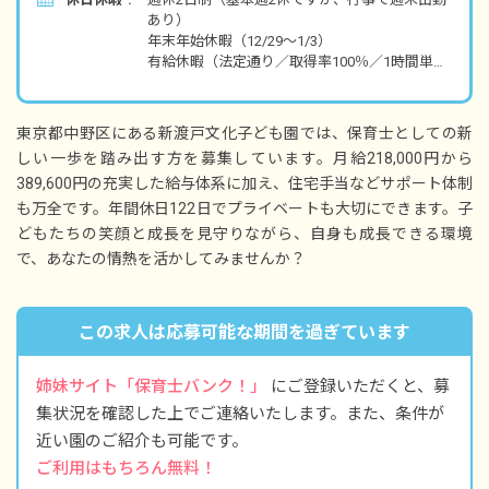
・別途支給手当
あり）
通勤手当（全額支給）
年末年始休暇（12/29～1/3）
住宅手当：11,000円（世帯主）または家賃補
有給休暇（法定通り／取得率100％／1時間単位
助：50,000円
での取得可／有休使用で5日以上の連休取得
※家賃補助の条件：世帯主で園から徒歩20分圏
可）
内に在住し緊急時に出勤可能／入居時における
特別休暇
満年齢が40歳以下／年収450万円未満
東京都中野区にある新渡戸文化子ども園では、保育士としての新
産前産後・育児休暇
家族手当（扶養者）
しい一歩を踏み出す方を募集しています。月給218,000円から
介護・看護休暇
職務手当 5,000円（リーダーのみに支給）
389,600円の充実した給与体系に加え、住宅手当などサポート体制
※年間休日122日（有休は別途付与／カレンダ
も万全です。年間休日122日でプライベートも大切にできます。子
昇給年1回（4月）昨年実績：7,500円
ーによる）
どもたちの笑顔と成長を見守りながら、自身も成長できる環境
賞与年2回（6月／12月）昨年実績：計3カ月分
で、あなたの情熱を活かしてみませんか？
＜モデル年収例＞
22歳／入社1年目／新卒／年収3,40,000円
30歳／入社10年目／チーフ／年収4,670,000円
この求人は応募可能な期間を過ぎています
40歳／入社20年目／副園長／年収6,800,000円
※試用期間6カ月／同条件
姉妹サイト「保育士バンク！」
にご登録いただくと、募
集状況を確認した上でご連絡いたします。また、条件が
近い園のご紹介も可能です。
ご利用はもちろん無料！