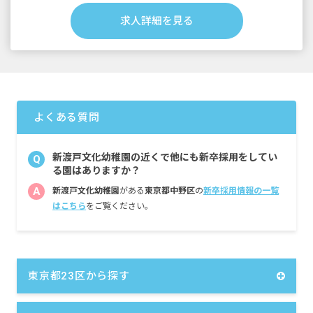
求人詳細を見る
＜短大・専門卒＞
月給260,300円〜
※基本給：178,300円を含む
※その他共通の手当として以下を含む
地域手当：20,000円
資格手当：12,000円
よくある質問
特別需給加算：14,000円
処遇改善臨時手当：2,000円
経験加算臨時手当：2,000円
新渡戸文化幼稚園の近くで他にも新卒採用をしてい
Q
延長保育手当：1,000円
る園はありますか？
大規模施設手当 ：2,000円
A
新渡戸文化幼稚園
がある
東京都中野区
の
新卒採用情報の一覧
臨時特例手当：9,000円
はこちら
をご覧ください。
業務推進手当：20,000円
試用期間3カ月（同条件）
昇給 年1回
東京都23区から探す
賞与 基本給の4.2カ月＋人事評価結果で最大
4.8カ月分