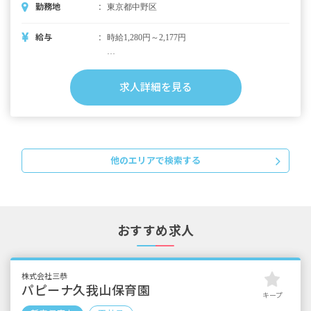
勤務地
東京都中野区
給与
時給1,280円～2,177円
・別途支給手当
時間外手当
求人詳細を見る
※試用期間なし
※無期契約
他のエリアで検索する
おすすめ求人
株式会社三恭
パピーナ久我山保育園
キープ