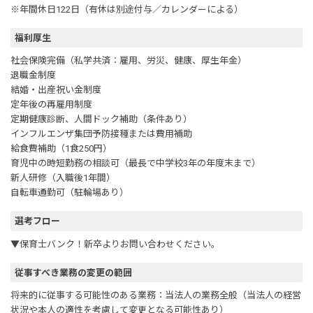
※年間休日122日（有休は別途付与／カレンダーによる）
福利厚生
社会保険完備（私学共済：雇用、労災、健康、厚生年金）
退職金制度
結婚・出産祝い金制度
定年後の再雇用制度
定期健康診断、人間ドック補助（条件あり）
インフルエンザ集団予防接種または費用補助
給食費補助（1食250円）
育児中の時短勤務の相談可（最長で中学校3年の年度末まで）
新人研修（入職後1年間）
自転車通勤可（駐輪場あり）
選考フロー
▼保育士バンク！新卒よりお問い合わせください。
従事すべき業務の変更の範囲
将来的に従事する可能性のある業務：当法人の業務全般（当法人の経営
状況や本人の適性を考慮して変更となる可能性あり）