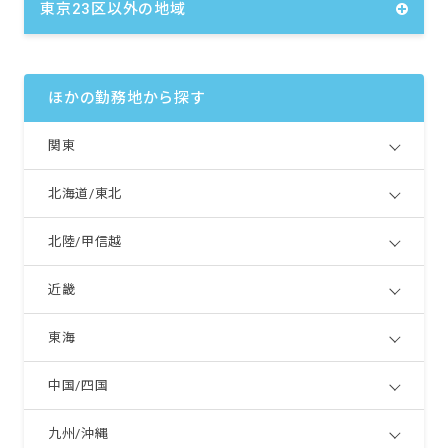
東京23区以外の地域
＜別途支給手当＞
交通費 月上限45,000円（自転車、バイクの方
は距離により算定）
時間外手当
扶養手当
ほかの勤務地から探す
関東
北海道/東北
北陸/甲信越
近畿
東海
中国/四国
九州/沖縄