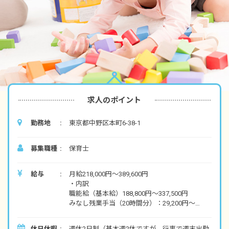
求人のポイント
勤務地
東京都中野区本町6-38-1
募集職種
保育士
給与
月給218,000円～389,600円
・内訳
職能給（基本給）188,800円～337,500円
みなし残業手当（20時間分）：29,200円～
52,100円（超過分別途支給）
休日休暇
週休2日制（基本週2休ですが、行事で週末出勤