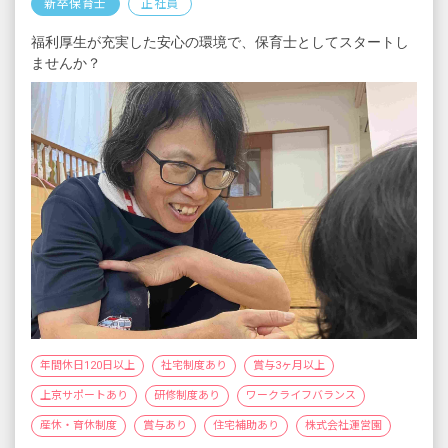
新卒保育士
正社員
福利厚生が充実した安心の環境で、保育士としてスタートし
ませんか？
年間休日120日以上
社宅制度あり
賞与3ヶ月以上
上京サポートあり
研修制度あり
ワークライフバランス
産休・育休制度
賞与あり
住宅補助あり
株式会社運営園