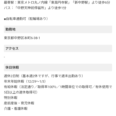
最寄駅：東京メトロ丸ノ内線「東高円寺駅」「新中野駅」より徒歩6分
バス：「中野天神前停留所」より徒歩1分
■自転車通勤可（駐輪場あり）
勤務地
東京都中野区本町6-38-1
アクセス
-
休日休暇
週休2日制（基本週2休ですが、行事で週末出勤あり）
年末年始休暇（12/29～1/3）
有給休暇（法定通り／取得率100％／1時間単位での取得可／有休使用で
5日以上の連休取得可）
特別休暇
産前産後・育児休暇
介護・看護休暇