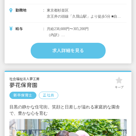
勤務地
東京都杉並区
京王井の頭線「久我山駅」より徒歩5分 ■自転
車通勤可（近隣駐輪場を利用／全額当社負
担）
給与
月給238,600円〜305,200円
（内訳）
基本給 165,300円～
各種手当 41,000円～
求人詳細を見る
固定残業代 32,300円～（20時間分※超過分
は別途支給）
＜別途支給手当＞
■処遇改善手当 前年度実績40万円超（入社1
社会福祉法人夢工房
年目）
夢花保育園
キープ
■遅番手当あり（1回500円/賞与にて支給）
新卒保育士
正社員
■昇給年1回（4月）
目黒の静かな住宅街。笑顔と日差しが溢れる家庭的な園舎
■賞与年2回 ※前年度実績4カ月
で、豊かな心を育む
＜年収例＞
・年齢別の年収例
25歳／認可園経験3年／年収395万円～