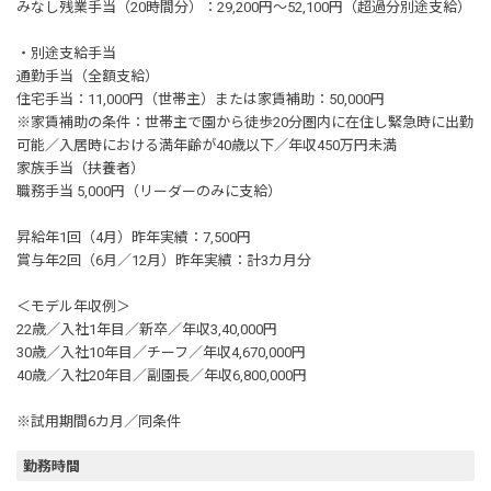
みなし残業手当（20時間分）：29,200円～52,100円（超過分別途支給）
・別途支給手当
通勤手当（全額支給）
住宅手当：11,000円（世帯主）または家賃補助：50,000円
※家賃補助の条件：世帯主で園から徒歩20分圏内に在住し緊急時に出勤
可能／入居時における満年齢が40歳以下／年収450万円未満
家族手当（扶養者）
職務手当 5,000円（リーダーのみに支給）
昇給年1回（4月）昨年実績：7,500円
賞与年2回（6月／12月）昨年実績：計3カ月分
＜モデル年収例＞
22歳／入社1年目／新卒／年収3,40,000円
30歳／入社10年目／チーフ／年収4,670,000円
40歳／入社20年目／副園長／年収6,800,000円
※試用期間6カ月／同条件
勤務時間