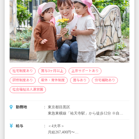
27歳／認可園経験5年／年収408万円～
・入社後の想定年収
保育士3年／入職1年目／395万円
保育士5年／入職1年目／408万円
保育士10年／入職1年目／450万円
※想定年収は1年間在籍した際に支給される金
額の一例です。賞与の支給額や勤務時間など
により前後する可能性があります。
※試用期間6カ月／同条件
社宅制度あり
賞与3ヶ月以上
上京サポートあり
研修制度あり
産休・育休制度
賞与あり
住宅補助あり
社会福祉法人運営園
勤務地
東京都目黒区
東急東横線「祐天寺駅」から徒歩12分 ※自転
車通勤可能
給与
＜4大卒＞
月給267,400円〜
※基本給：185,400円を含む