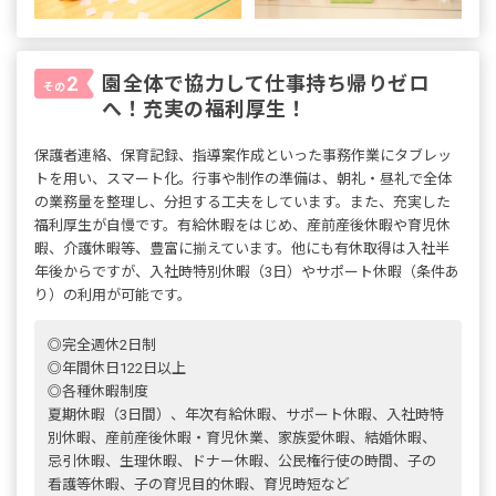
園全体で協力して仕事持ち帰りゼロ
2
その
へ！充実の福利厚生！
保護者連絡、保育記録、指導案作成といった事務作業にタブレッ
トを用い、スマート化。行事や制作の準備は、朝礼・昼礼で全体
の業務量を整理し、分担する工夫をしています。また、充実した
福利厚生が自慢です。有給休暇をはじめ、産前産後休暇や育児休
暇、介護休暇等、豊富に揃えています。他にも有休取得は入社半
年後からですが、入社時特別休暇（3日）やサポート休暇（条件あ
り）の利用が可能です。
◎完全週休2日制
◎年間休日122日以上
◎各種休暇制度
夏期休暇（3日間）、年次有給休暇、サポート休暇、入社時特
別休暇、産前産後休暇・育児休業、家族愛休暇、結婚休暇、
忌引休暇、生理休暇、ドナー休暇、公民権行使の時間、子の
看護等休暇、子の育児目的休暇、育児時短など