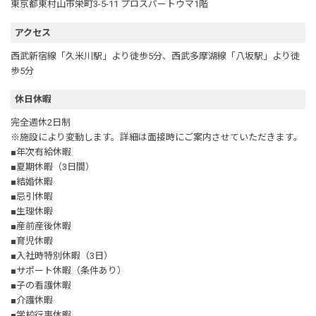
東京都東村山市栄町3-5-11 プロスパートウマ1階
アクセス
西武新宿線「久米川駅」より徒歩5分、西武多摩湖線「八坂駅」より徒
歩5分
休日休暇
完全週休2日制
※施設により変動します。詳細は面接時にご案内させていただきます。
■年次有給休暇
■夏期休暇（3日間）
■結婚休暇
■忌引休暇
■生理休暇
■産前産後休暇
■育児休暇
■入社時特別休暇（3日）
■サポート休暇（条件あり）
■子の看護休暇
■介護休暇
■学校行事休暇