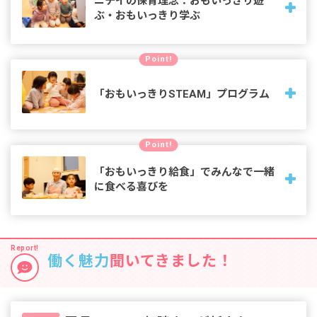
ニチイの保育理念：おもいっきり遊
ぶ・おもいっきり学ぶ
日々の遊びや学びの中で、心と身体の成長を促し、創造力や
Point!
自己表現力を引き出し、視野を広げ、「やさしく、つよく生
き抜く力」を育みます
「おもいっきりSTEAM」プログラム
東京学芸大学・立正大学と連携でプログラムを共同開発し、
Point!
子どもたちの「自ら考えや思いを持ち、表現しやってみよう
とする原動力」を、幼児期から自然なかたちで楽しみながら
「おもいっきり給食」でみんなで一緒
育みます。
に食べる喜びを
昼食において三大アレルゲンである「乳・卵・小麦」を使用
しない「おもいっきり給食」。1歳で食材に触れ、5歳児は買
い物からカレーづくりまで。発育に沿って食への関心を育み
働く魅力
聞いてきました！
ます。