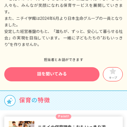
■子の看護休暇
人々も、みんなが笑顔になれる保育サービスを展開していきま
■介護休暇
す。
■学校行事休暇
また、ニチイ学館は2024年6月より日本生命グループの一員となり
■家族愛休暇
ました。
※年間休日122日以上
安定した経営基盤のもと、「誰もが、ずっと、安心して暮らせる社
会」の実現を目指しています。 一緒に子どもたちの“おもいっき
り”を作りませんか。
担当者とお話ができます
話を聞いてみる
キープ
保育
の
特徴
Point!