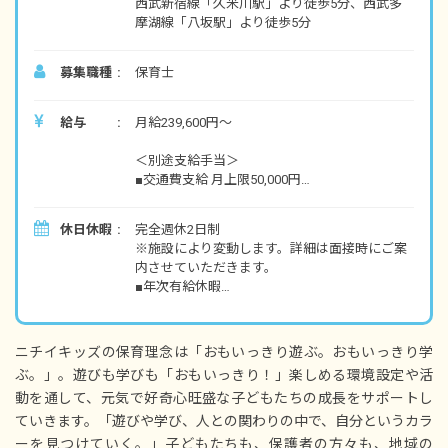
西武新宿線「久米川駅」より徒歩5分、西武多
摩湖線「八坂駅」より徒歩5分
募集職種
保育士
給与
月給239,600円～
＜別途支給手当＞
■交通費支給 月上限50,000円
■早朝手当 （開園～8時）
■夜間手当 （18時～閉園）
休日休暇
完全週休2日制
■時間外手当
※施設により変動します。詳細は面接時にご案
内させていただきます。
■昇給（年1回）
■年次有給休暇
■賞与年3回（6月／12月／3月）2024年実績：全
■夏期休暇（3日間）
国平均 1,095,625円
■結婚休暇
※3月分は、処遇改善加算一時金支給です
■忌引休暇
※経験・能力・会社業績によります
ニチイキッズの保育理念は「おもいっきり遊ぶ。おもいっきり学
■生理休暇
※評価期間中に基準に満たす勤務実績がない等
ぶ。」。遊びも学びも「おもいっきり！」楽しめる環境設定や活
■産前産後休暇
の事情がある場合は支給額が0円になります
動を通して、元気で好奇心旺盛な子どもたちの成長をサポートし
■育児休暇
■入社時特別休暇（3日）
ていきます。「遊びや学び、人との関わりの中で、自分というカラ
※試用期間3カ月／同条件
■サポート休暇（条件あり）
ーを見つけていく。」子どもたちも、保護者の方々も、地域の