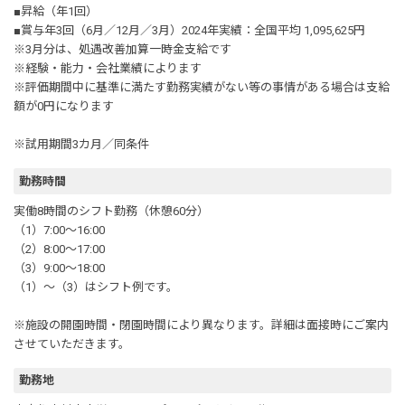
■昇給（年1回）
■賞与年3回（6月／12月／3月）2024年実績：全国平均 1,095,625円
※3月分は、処遇改善加算一時金支給です
※経験・能力・会社業績によります
※評価期間中に基準に満たす勤務実績がない等の事情がある場合は支給
額が0円になります
※試用期間3カ月／同条件
勤務時間
実働8時間のシフト勤務（休憩60分）
（1）7:00～16:00
（2）8:00～17:00
（3）9:00～18:00
（1）～（3）はシフト例です。
※施設の開園時間・閉園時間により異なります。詳細は面接時にご案内
させていただきます。
勤務地