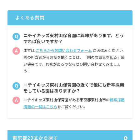
■昇給（年1回）
■賞与年3回（6月／12月／3月）2024年実績：
全国平均 1,095,625円
よくある質問
※3月分は、処遇改善加算一時金支給です
※経験・能力・会社業績によります
※評価期間中に基準に満たす勤務実績がない
ニチイキッズ東村山保育園に興味があります、どう
Q
等の事情がある場合は支給額が0円になります
すれば良いですか？
A
まずは
こちらからお問い合わせフォーム
にお進みください。
※試用期間3カ月／同条件
園の担当者からお話を聞くことは、「園の雰囲気を知る」良
い機会です。興味があるのならぜひ問い合わせてみましょ
う！
ニチイキッズ東村山保育園の近くで他にも新卒採用
Q
をしている園はありますか？
A
ニチイキッズ東村山保育園
がある
東京都東村山市
の
新卒採用
情報の一覧はこちら
をご覧ください。
東京都23区から探す