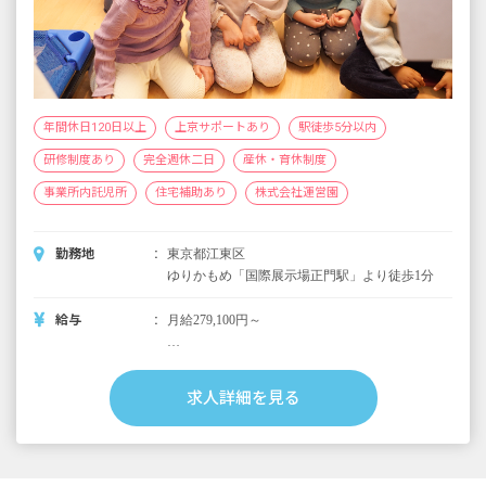
年間休日120日以上
上京サポートあり
駅徒歩5分以内
研修制度あり
完全週休二日
産休・育休制度
事業所内託児所
住宅補助あり
株式会社運営園
勤務地
東京都江東区
ゆりかもめ「国際展示場正門駅」より徒歩1分
給与
月給279,100円～
＜別途支給手当＞
■交通費支給 月上限50,000円
求人詳細を見る
■早朝手当 （開園～8時）
■夜間手当 （18時～閉園）
■時間外手当