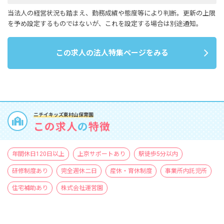
当法人の経営状況も踏まえ、勤務成績や態度等により判断。更新の上限
を予め設定するものではないが、これを設定する場合は別途通知。
この求人の法人特集ページをみる
ニチイキッズ東村山保育園
この求人
の
特徴
年間休日120日以上
上京サポートあり
駅徒歩5分以内
研修制度あり
完全週休二日
産休・育休制度
事業所内託児所
住宅補助あり
株式会社運営園