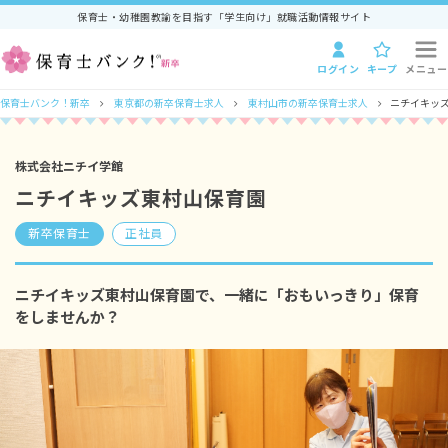
保育士・幼稚園教諭を目指す「学生向け」就職活動情報サイト
ログイン
キープ
メニュー
保育士バンク！新卒
東京都の新卒保育士求人
東村山市の新卒保育士求人
ニチイキッ
株式会社ニチイ学館
ニチイキッズ東村山保育園
新卒保育士
正社員
ニチイキッズ東村山保育園で、一緒に「おもいっきり」保育
をしませんか？