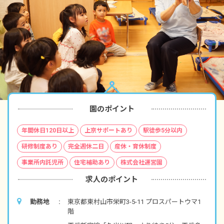
園のポイント
年間休日120日以上
上京サポートあり
駅徒歩5分以内
研修制度あり
完全週休二日
産休・育休制度
事業所内託児所
住宅補助あり
株式会社運営園
求人のポイント
勤務地
東京都東村山市栄町3-5-11 プロスパートウマ1
階