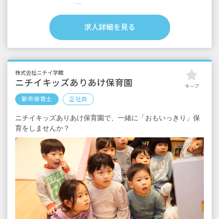
＜別途支給手当＞
■交通費支給 月上限50,000円
求人詳細を見る
■早朝手当 （開園～8時）
■夜間手当 （18時～閉園）
■時間外手当
■昇給（年1回）
株式会社ニチイ学館
■賞与年2回（6月／12月）2024年度実績：全国
ニチイキッズありあけ保育園
キープ
平均 387,097円／年
新卒保育士
正社員
※経験・能力・会社業績によります
ニチイキッズありあけ保育園で、一緒に「おもいっきり」保
※評価期間中に基準に満たす勤務実績がない
育をしませんか？
等の事情がある場合は支給額が0円になります
※試用期間3カ月／同条件