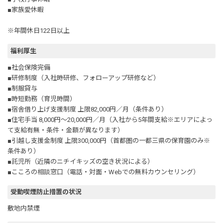
■家族愛休暇
※年間休日122日以上
福利厚生
■社会保険完備
■研修制度（入社時研修、フォローアップ研修など）
■制服貸与
■時短勤務（育児時間）
■宿舎借り上げ支援制度 上限82,000円／月（条件あり）
■住宅手当 8,000円～20,000円／月（入社から5年間支給※エリアによっ
て支給有無・条件・金額が異なります）
■引越し支援金制度 上限300,000円（首都圏の一都三県の保育園のみ※
条件あり）
■託児所（近隣のニチイキッズの空き状況による）
■こころの相談窓口（電話・対面・Webでの無料カウンセリング）
受動喫煙防止措置の状況
敷地内禁煙