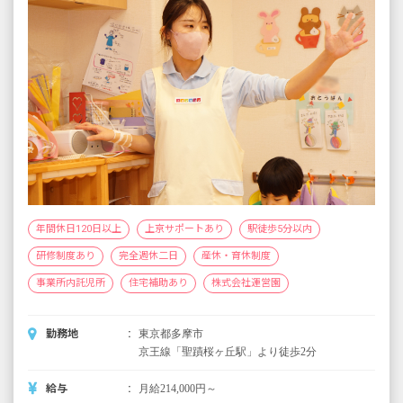
年間休日120日以上
上京サポートあり
駅徒歩5分以内
研修制度あり
完全週休二日
産休・育休制度
事業所内託児所
住宅補助あり
株式会社運営園
勤務地
東京都多摩市
京王線「聖蹟桜ヶ丘駅」より徒歩2分
給与
月給214,000円～