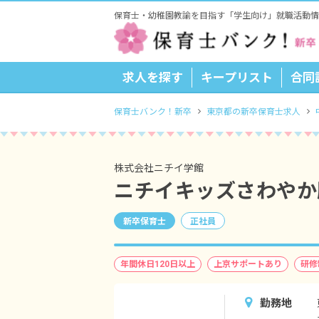
保育士・幼稚園教諭を目指す「学生向け」就職活動情
求人を探す
キープリスト
合同
保育士バンク！新卒
東京都の新卒保育士求人
株式会社ニチイ学館
ニチイキッズさわやか
新卒保育士
正社員
年間休日120日以上
上京サポートあり
研修
勤務地