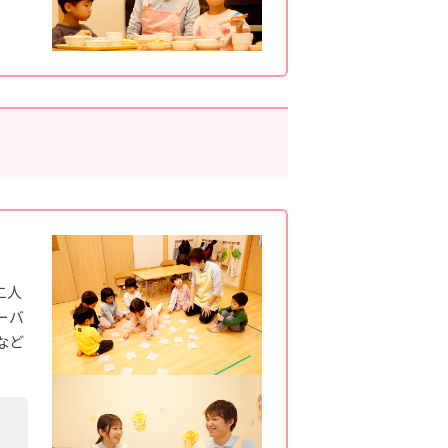
二人
ーバ
など