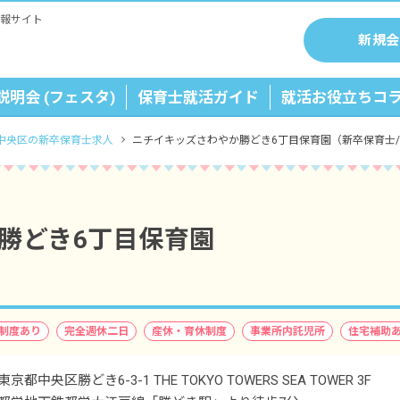
報サイト
新規会
説明会 (フェスタ)
保育士就活ガイド
就活お役立ちコ
中央区の新卒保育士求人
ニチイキッズさわやか勝どき6丁目保育園（新卒保育士
勝どき6丁目保育園
制度あり
完全週休二日
産休・育休制度
事業所内託児所
住宅補助
東京都中央区勝どき6-3-1 THE TOKYO TOWERS SEA TOWER 3F