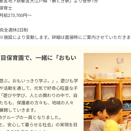
都営地下鉄都営大江戸線「勝どき駅」より徒歩7分
保育士
月給273,700円～
＜別途支給手当＞
完全週休2日制
■交通費支給 月上限50,000円
※施設により変動します。詳細は面接時にご案内させていただきま
■早朝手当 （開園～8時）
■年次有給休暇
■夜間手当 （18時～閉園）
■夏期休暇（3日間）
丁目保育園で、一緒に「おもい
■時間外手当
■結婚休暇
■忌引休暇
■昇給（年1回）
■生理休暇
遊ぶ。おもいっきり学ぶ。」。遊びも学
■賞与年3回（6月／12月／3月）2024年実績：全国平均 1,095,625円
■産前産後休暇
や活動を通して、元気で好奇心旺盛な子
※3月分は、処遇改善加算一時金支給です
■育児休暇
「遊びや学び、人との関わりの中で、自
※経験・能力・会社業績によります
■入社時特別休暇（3日）
たちも、保護者の方々も、地域の人々
※評価期間中に基準に満たす勤務実績がない等の事情がある場合は
■サポート休暇（条件あり）
展開していきます。
■子の看護休暇
生命グループの一員となりました。
※試用期間3カ月／同条件
■介護休暇
と、安心して暮らせる社会」の実現を目
■学校行事休暇