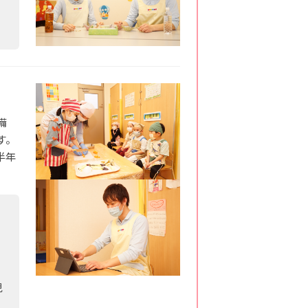
備
す。
半年
児