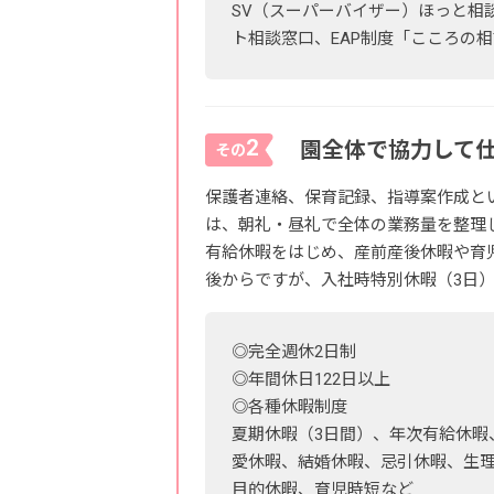
SV（スーパーバイザー）ほっと相
ト相談窓口、EAP制度「こころの
2
園全体で協力して
その
保護者連絡、保育記録、指導案作成と
は、朝礼・昼礼で全体の業務量を整理
有給休暇をはじめ、産前産後休暇や育
後からですが、入社時特別休暇（3日
◎完全週休2日制
◎年間休日122日以上
◎各種休暇制度
夏期休暇（3日間）、年次有給休暇
愛休暇、結婚休暇、忌引休暇、生
目的休暇、育児時短など