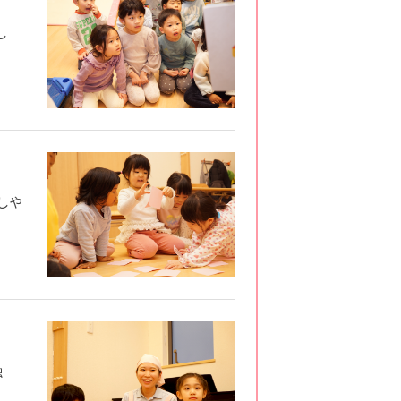
し
しや
触