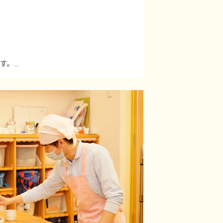
す。
支給額が0円になります