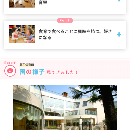
育室
思い切り遊べる園庭、木の温もりを感じる園舎にこだわって
Point!
います。保育室は子どもの発達に応じて「やってみたい」と
手に取りやすい玩具や教材を配置し、成長を促す環境を整え
食育で食べることに興味を持つ、好き
ます。
になる
お昼時にはメニューに使う食材の実物をみんなで見て触っ
て、食事への関心を高めます。幼児から菜園のお世話を始
夢花保育園
め、育てた作物でお味噌やしそジュースなどを作ります。
園
の
様子
見てきました！