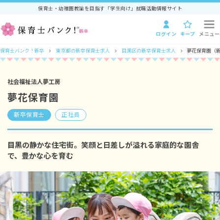
保育士・幼稚園教諭を目指す「学生向け」就職活動情報サイト
ログイン
キープ
メニュー
保育士バンク！新卒
東京都の新卒保育士求人
目黒区の新卒保育士求人
夢花保育園（新
社会福祉法人夢工房
夢花保育園
新卒保育士
正社員
目黒の静かな住宅街。笑顔と日差しが溢れる家庭的な園舎
で、豊かな心を育む