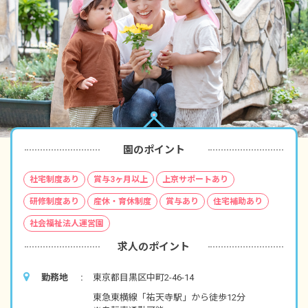
園のポイント
社宅制度あり
賞与3ヶ月以上
上京サポートあり
研修制度あり
産休・育休制度
賞与あり
住宅補助あり
社会福祉法人運営園
求人のポイント
勤務地
東京都目黒区中町2-46-14
東急東横線「祐天寺駅」から徒歩12分