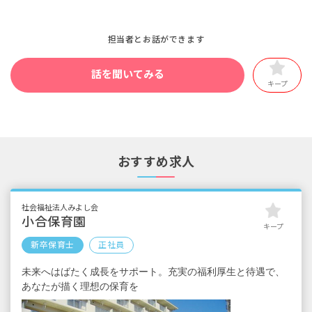
東京都目黒区中町2-46-14
■実施内容
■実施場所
地図を見る
・法人について説明（保育内容・食育・処遇など）
担当者とお話ができます
夢花保育園（東京都目黒区中町2-46-14）
・園内見学
※東急東横線「祐天寺駅」から徒歩10分
・先輩職員メッセージ
申し込む
話を聞いてみる
など
場所
キープ
東京都目黒区中町2-46-14
■実施場所
地図を見る
夢花保育園（東京都目黒区中町2-46-14）
※東急東横線「祐天寺駅」から徒歩10分
申し込む
おすすめ求人
場所
東京都目黒区中町2-46-14
地図を見る
社会福祉法人みよし会
小合保育園
キープ
申し込む
新卒保育士
正社員
未来へはばたく成長をサポート。充実の福利厚生と待遇で、
あなたが描く理想の保育を