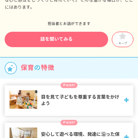
試用期間3カ月（同条件）
にはあります。
昇給 年1回
賞与 基本給の4.2カ月＋人事評価結果で最大
担当者とお話ができます
4.8カ月分
話を聞いてみる
＜別途支給手当＞
キープ
交通費 月上限45,000円（自転車、バイクの方は
距離により算定）
時間外手当
扶養手当
保育
の
特徴
Point!
目を見て子どもを尊重する言葉をかけ
よう
目を見て話を聞き、否定的な言葉を使わずきれいな日本語で
Point!
伝えること。また「おむつを替えてもいい？」などと声をか
け、本人の意思を尊重することを日々心がけています。
安心して遊べる環境、発達に沿った保