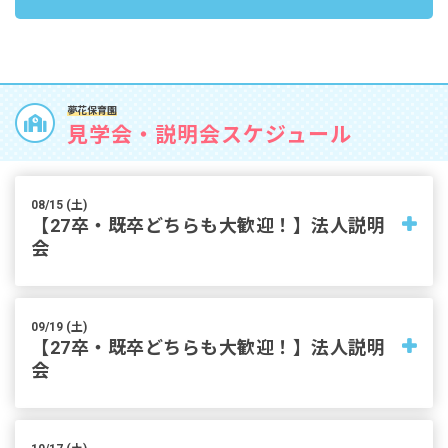
夢花保育園
見学会・説明会スケジュール
08/15 (土)
【27卒・既卒どちらも大歓迎！】法人説明
会
内容・一日の流れ
09/19 (土)
保育園での勤務に興味がある方へ向けて法人説明会を行います。
【27卒・既卒どちらも大歓迎！】法人説明
卒年度以外の方も歓迎しておりますので、お気軽にお問い合わせ
会
ください！
■実施時間
内容・一日の流れ
8月15日（土）9:30～受付開始、10:00より開始